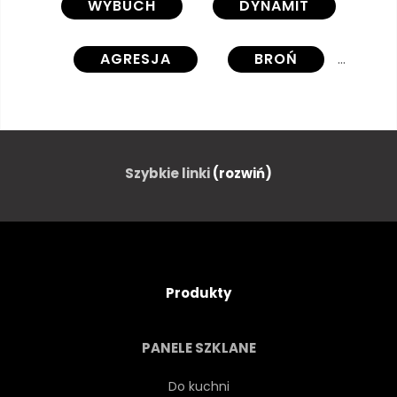
WYBUCH
DYNAMIT
AGRESJA
BROŃ
ZAMACH
PIRATEM
PIRATEM
NIEBEZPIECZEŃSTWO
Szybkie linki
(rozwiń)
WYBUCH
HUK
ISKRA
ILUSTRACJA
WEKTOR
Produkty
IKONA
PALIĆ
PIŁKA
PANELE SZKLANE
ARMATA
GRENADIER
Do kuchni