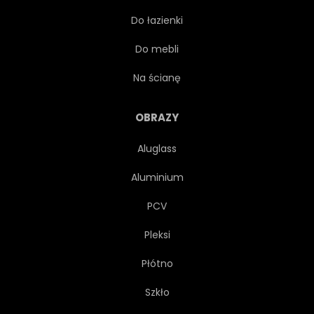
Do łazienki
SZNUR
CZARNY
Do mebli
PŁOMIEŃ
RYZYKO
Na ścianę
EKSPLODOWAĆ
OBRAZY
Aluglass
NIEBEZPIECZEŃSTWO
Aluminium
ZŁOWROGI
WOJSKOWY
PCV
Pleksi
WOJNA
WALCZYĆ
Płótno
TESTOSTERON
Szkło