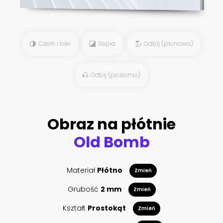
Czerń i biel
Sepia
Odbij (pionowo)
Odbij (poziomo)
Obraz na płótnie
Old Bomb
Materiał
Płótno
Zmień
Grubość
2 mm
Zmień
Kształt
Prostokąt
Zmień