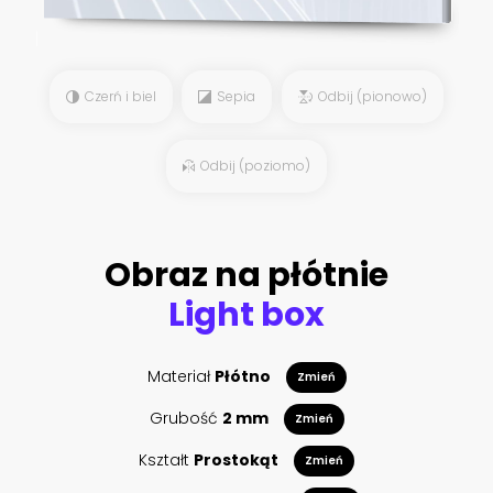
Czerń i biel
Sepia
Odbij (pionowo)
Odbij (poziomo)
Obraz na płótnie
Light box
Materiał
Płótno
Zmień
Grubość
2 mm
Zmień
Kształt
Prostokąt
Zmień