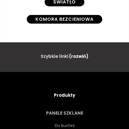
ŚWIATŁO
KOMORA BEZCIENIOWA
PUDEŁKO
DREWNO
SKRZYĆ
OZDOBA
Szybkie linki
(rozwiń)
VINTAGE
NASTRÓJ
Produkty
PANELE SZKLANE
Do kuchni