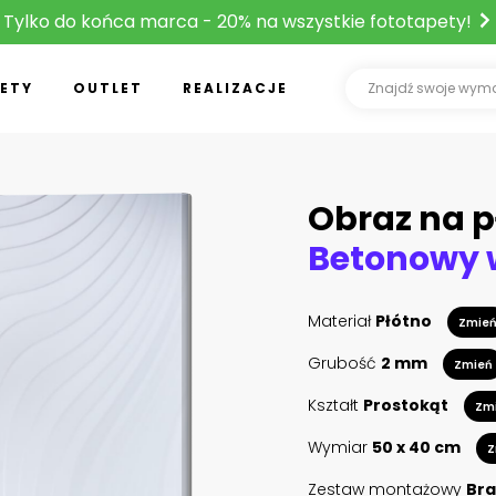
Tylko do końca marca - 20% na wszystkie fototapety!
ETY
OUTLET
REALIZACJE
Obraz na p
Materiał
Płótno
Zmie
Grubość
2 mm
Zmień
Kształt
Prostokąt
Zm
Wymiar
50 x 40 cm
Z
Zestaw montażowy
Bra