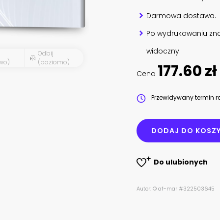
Darmowa dostawa.
Po wydrukowaniu zna
widoczny.
Odbij
wo)
(poziomo)
177.60 zł
Cena
Przewidywany termin re
DODAJ DO KOSZ
Do ulubionych
Autor: © af-mar #322503645