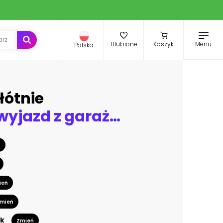
Menu
Ulubione
Koszyk
Polska
łótnie
Betonowy wyjazd z garażu podziemnego akcent mocno industrialny
ń
ień
mień
k
Zmień