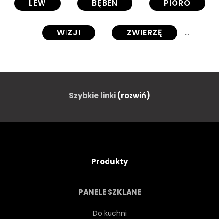
LEW
BĘBEN
PIÓRO
WIZJI
ZWIERZĘ
DZIKOŚĆ
MARZENIE
MUZYKA
MAGIA
Szybkie linki
(rozwiń)
DETAL
SŁOŃCE
ŚWIATŁO
INSPIRACJA
Produkty
KRÓL
RĘKA
KOBIETA
PANELE SZKLANE
AQUARELLE
WODA
Do kuchni