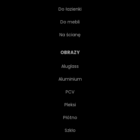
Do łazienki
KOLOR
OLEJ
Do mebli
SZTUKA
DJEMBE
Na ścianę
WOJOWNIK
MĘŻCZYZNA
OBRAZY
Aluglass
OBRAZ
MIEJSCU
Aluminium
GRUNGE
OZDOBNYCH
PCV
Pleksi
KWIATOWY
INDIE
Płótno
ORIENT
ARABESKA
Szkło