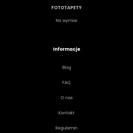
WYOBRAŻENIE
MEDYTACJA
FOTOTAPETY
MEDYTACYJNY
KONCEPCJA
Na wymiar
NATURA
BOŻEK
Informacje
BĘBENEK BASKIJSKI
Blog
EZOTERYCZNE
STRESZCZENIE
FAQ
DUCHOWY
TŁO
O nas
ARTYSTA
PIĘKNY
Kontakt
TRANSFORMACJI
Regulamin