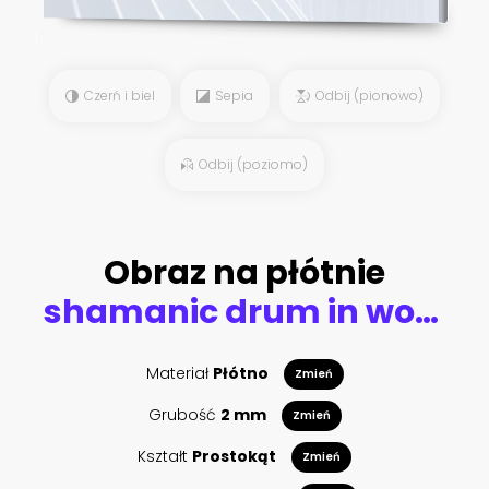
Czerń i biel
Sepia
Odbij (pionowo)
Odbij (poziomo)
Obraz na płótnie
shamanic drum in woman hand and lion.
Materiał
Płótno
Zmień
Grubość
2 mm
Zmień
Kształt
Prostokąt
Zmień