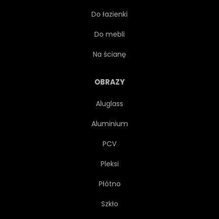
Do łazienki
CYFROWY
LINIA
TŁO
Do mebli
KSZTAŁT
DYNAMICZNE
Na ścianę
WODA
PRZEPŁYW
OBRAZY
Aluglass
ABSTRAKCJA
Aluminium
PCV
Pleksi
Płótno
Szkło