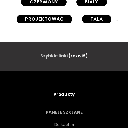
CZERWONY
BIAŁY
PROJEKTOWAĆ
FALA
TAPETA
DYM
KRZYWA
ILUSTRACJA
Szybkie linki
(rozwiń)
GRAFICZNY
SZTUKA
ŚWIATŁO
NIEBIESKI
Produkty
LINIA
KOLOR
WZÓR
PANELE SZKLANE
TEKSTURA
RÓŻOWY
Do kuchni