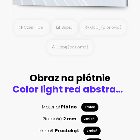
Czerń i biel
Sepia
Odbij (pionowo)
Odbij (poziomo)
Obraz na płótnie
Color light red abstract waves design
Materiał
Płótno
Zmień
Grubość
2 mm
Zmień
Kształt
Prostokąt
Zmień