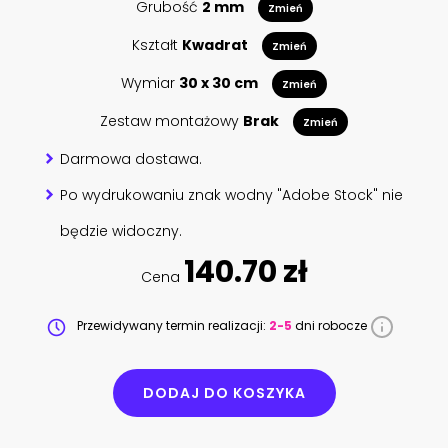
Grubość
2 mm
Zmień
Kształt
Kwadrat
Zmień
Wymiar
30 x 30 cm
Zmień
Zestaw montażowy
Brak
Zmień
Darmowa dostawa.
Po wydrukowaniu znak wodny "Adobe Stock" nie
będzie widoczny.
140.70 zł
Cena
Przewidywany termin realizacji:
2-5
dni robocze
DODAJ DO KOSZYKA