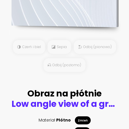
Czerń i biel
Sepia
Odbij (pionowo)
Odbij (poziomo)
Obraz na płótnie
Low angle view of a grove with large leaves in a jungle under sunlight
Materiał
Płótno
Zmień