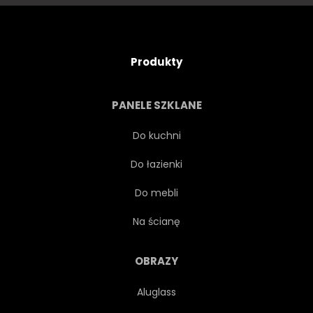
BRĄZOWY
ZBLIŻENIE
WNĘTRZE
NIKT
Produkty
PANELE SZKLANE
Do kuchni
Do łazienki
Do mebli
Na ścianę
OBRAZY
Aluglass