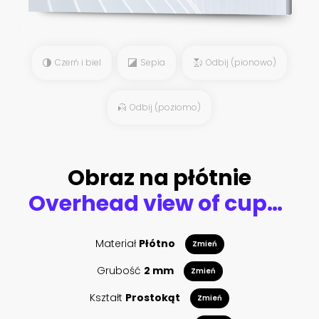
Czerń i biel
Sepia
Odbij (pionowo)
Odbij (poziomo)
Obraz na płótnie
Overhead view of cups with black coffee
Materiał
Płótno
Zmień
Grubość
2 mm
Zmień
Kształt
Prostokąt
Zmień