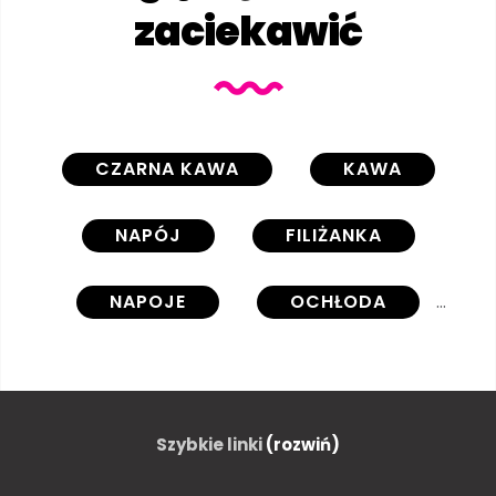
zaciekawić
CZARNA KAWA
KAWA
NAPÓJ
FILIŻANKA
NAPOJE
OCHŁODA
UKŁAD
INNE
POWTARZANIA
BIAŁY
Szybkie linki
(rozwiń)