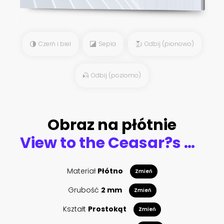
Czerń i biel
Sepia
Odbij (pionowo)
Odbij (poziomo)
Obraz na płótnie
View to the Ceasar?s Tower in Provins, France
Materiał
Płótno
Zmień
Grubość
2 mm
Zmień
Kształt
Prostokąt
Zmień