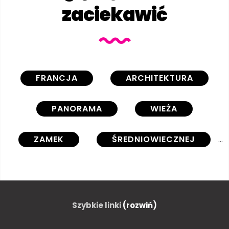
zaciekawić
FRANCJA
ARCHITEKTURA
PANORAMA
WIEŻA
ZAMEK
ŚREDNIOWIECZNEJ
ZIELONY
KAMIEŃ
BUDYNEK
BUDYNEK
Szybkie linki
(rozwiń)