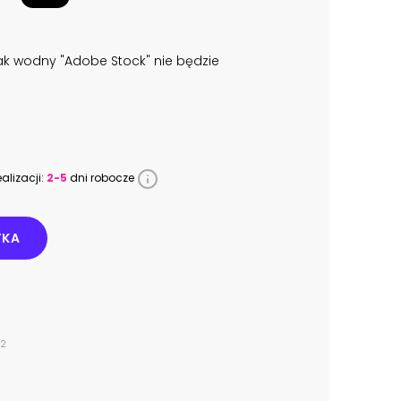
k wodny "Adobe Stock" nie będzie
alizacji:
2-5
dni robocze
YKA
52