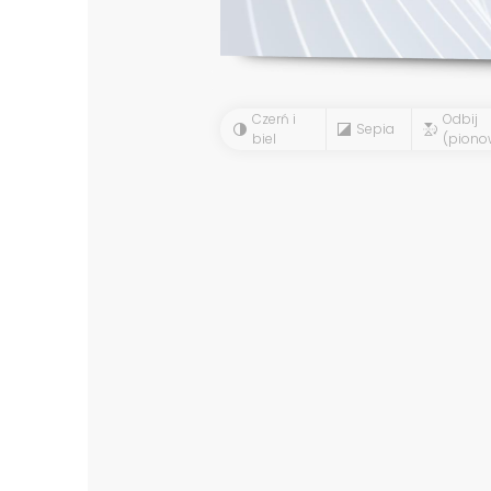
Czerń i
Odbij
Sepia
biel
(piono