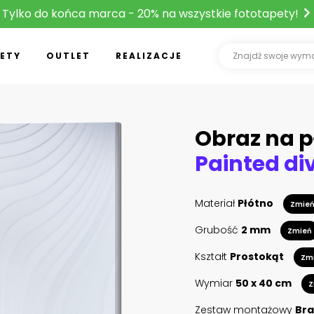
Tylko do końca marca - 20% na wszystkie fototapety!
ETY
OUTLET
REALIZACJE
Obraz na p
Materiał
Płótno
Zmie
Grubość
2 mm
Zmień
Kształt
Prostokąt
Zm
Wymiar
50 x 40 cm
Z
Zestaw montażowy
Bra