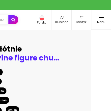
Menu
Ulubione
Koszyk
Polska
łótnie
Painted divine figure church of San Sebastiano Rome
ń
ień
mień
k
Zmień