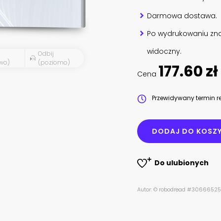
Darmowa dostawa.
Po wydrukowaniu zna
widoczny.
Odbij
wo)
(poziomo)
177.60 zł
Cena
Przewidywany termin re
DODAJ DO KOSZ
Do ulubionych
Autor: © robodread #3066652