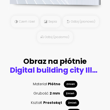
Czerń i biel
Sepia
Odbij (pionowo)
Odbij (poziomo)
Obraz na płótnie
Digital building city Illustration at night, City scene on night time.
Materiał
Płótno
Zmień
Grubość
2 mm
Zmień
Kształt
Prostokąt
Zmień