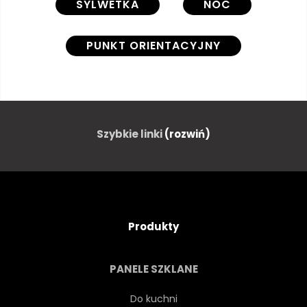
SYLWETKA
NOC
PUNKT ORIENTACYJNY
STRESZCZENIE
ARCHITEKTURA
SZTUKA
TŁO
Szybkie linki
(rozwiń)
TRANSPARENT
CZARNY
BIZNES
KRAJOBRAZ MIASTA
Produkty
KONCEPCJA
BUDOWLANYCH
PANELE SZKLANE
CIEMNY
PROJEKTOWAĆ
Do kuchni