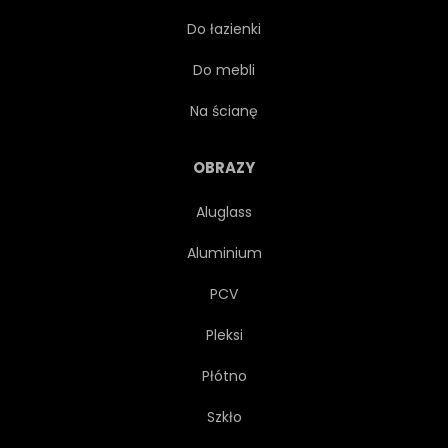
Do łazienki
CYFROWY
ŚRÓDMIEŚCIE
Do mebli
ZEWNĘTRZNY
FINANSOWY
Na ścianę
GRAFICZNY
DOM
OBRAZY
Aluglass
ILUSTRACJA
PEJZAŻ
Aluminium
ŚWIATŁO
METROPOLIA
PCV
Pleksi
METROPOLITALNYCH
Płótno
NOWOCZESNY
BIURO
Szkło