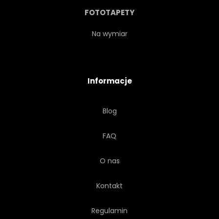
PANORAMA
PANORAMICZNY
FOTOTAPETY
PERSPEKTYWA
SCENA
Na wymiar
KSZTAŁT
NIEBO
Informacje
HORYZONT
DRAPACZ
Blog
SPRYTNY
ULICA
FAQ
STRUKTURA
SYMBOL
O nas
TECHNOLOGIA
WIEŻA
Kontakt
MIASTO
ZMIERZCHU
Regulamin