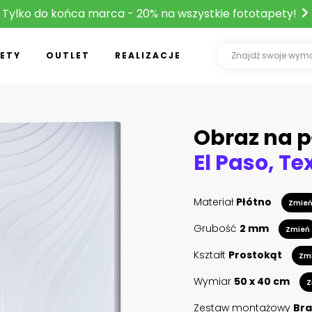
Tylko do końca marca - 20% na wszystkie fototapety!
ETY
OUTLET
REALIZACJE
Obraz na p
Materiał
Płótno
Zmie
Grubość
2 mm
Zmień
Kształt
Prostokąt
Zm
Wymiar
50 x 40 cm
Z
Zestaw montażowy
Bra