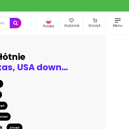
Menu
Ulubione
Koszyk
Polska
łótnie
El Paso, Texas, USA downtown city skyline at dusk
ń
ień
mień
k
Zmień