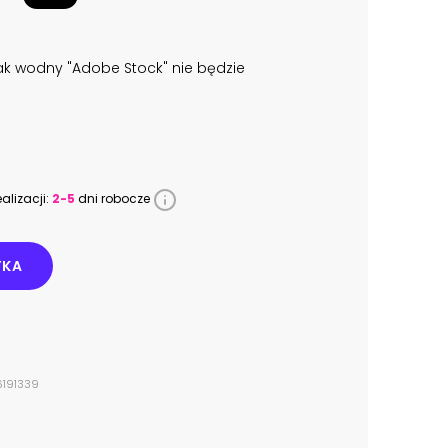
k wodny "Adobe Stock" nie będzie
alizacji:
2-5
dni robocze
YKA
6191339