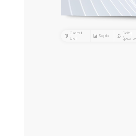
Czerń i
Odbij
Sepia
biel
(piono