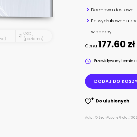
Darmowa dostawa.
Po wydrukowaniu zna
widoczny.
Odbij
wo)
(poziomo)
177.60 zł
Cena
Przewidywany termin re
DODAJ DO KOSZ
Do ulubionych
Autor: © SeanPavonePhoto #30