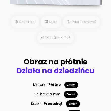
Czerń i biel
Sepia
Odbij (pionowo)
Odbij (poziomo)
Obraz na płótnie
Działa na dziedzińcu
Materiał
Płótno
Zmień
Grubość
2 mm
Zmień
Kształt
Prostokąt
Zmień