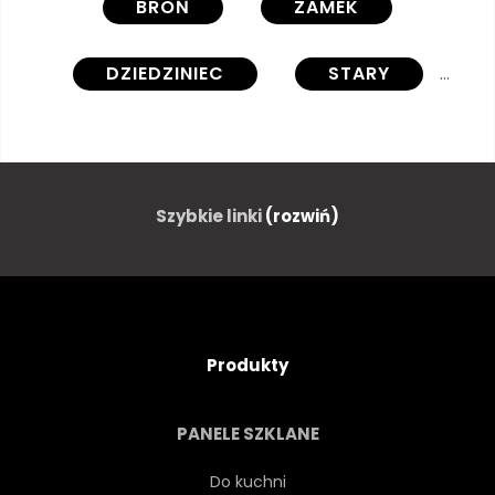
BROŃ
ZAMEK
DZIEDZINIEC
STARY
ŚREDNIOWIECZNEJ
KAMIEŃ
ŚCIANA
ARCHITEKTURA
Szybkie linki
(rozwiń)
POMNIK
ZABYTKOWY
RUINA
ŚNIEG
ZIMĄ
Produkty
HISTORIA
ZABYTKOWY
PANELE SZKLANE
OKIENNY
WEJŚCIE
Do kuchni