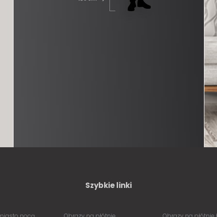
Szybkie linki
miasto nocą
Obrazy na płótnie
Obrazy na płótnie 