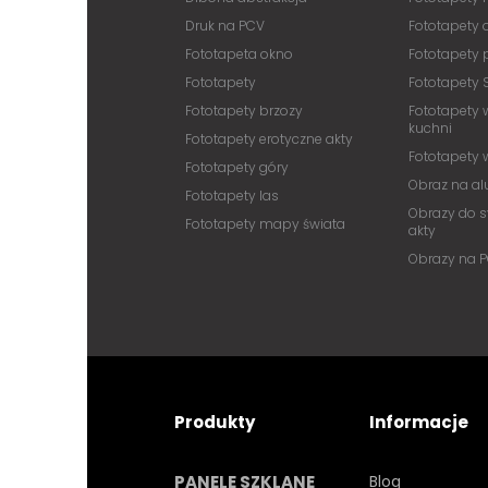
Druk na PCV
Fototapety
Fototapeta okno
Fototapety 
Fototapety
Fototapety 
Fototapety brzozy
Fototapety 
kuchni
Fototapety erotyczne akty
Fototapety
Fototapety góry
Obraz na a
Fototapety las
Obrazy do s
Fototapety mapy świata
akty
Obrazy na 
Produkty
Informacje
PANELE SZKLANE
Blog