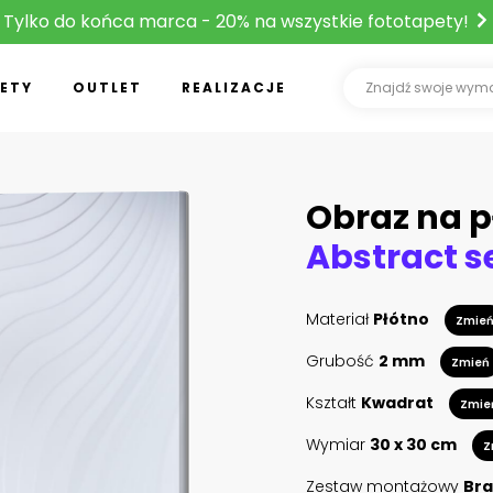
Tylko do końca marca - 20% na wszystkie fototapety!
ETY
OUTLET
REALIZACJE
Obraz na p
Materiał
Płótno
Zmie
Grubość
2 mm
Zmień
Kształt
Kwadrat
Zmie
Wymiar
30 x 30 cm
Z
Zestaw montażowy
Bra