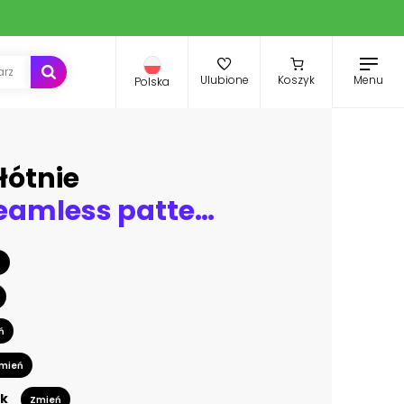
Menu
Ulubione
Koszyk
Polska
łótnie
Abstract seamless patterns with tropical leaves. Hand draw texture.
ń
ń
mień
k
Zmień