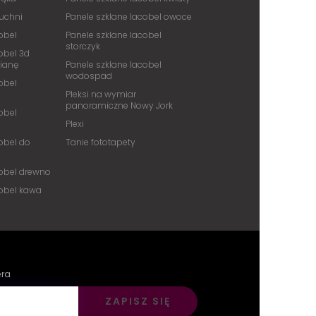
kuchni
Panele szklane lacobel owoce
obel
Panele szklane lacobel
storczyk
obel 3d
cianę
Panele szklane lacobel
wodospad
obel
Pleksi na wymiar
panoramiczne Nowy Jork
obel
Plexi
obel do
Tanie fototapety
cobel drewno
cobel kawa
era
ZAPISZ SIĘ