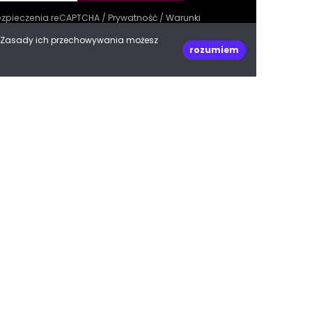
bezpieczenia reCAPTCHA /
Prywatność
/
Warunki
e. Zasady ich przechowywania możesz
rozumiem
decoPLANET Polska
ul. Kasprowicza 47
66-400 Gorzów Wielkopolski
woj. lubuskie
Do góry
biuro@decoplanet.pl
tel:
+48 666 210 999
e with
by Progres Media & decoPLANET