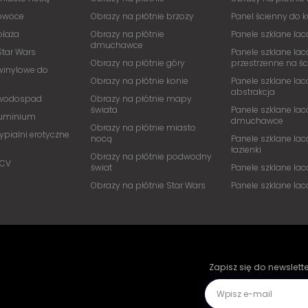
 owoce
Obrazy na płótnie brzozy
Panel ścienny do 
plaża
Obrazy na płótnie
Panele szklane lac
dmuchawce
Star Wars
Panele szklane lac
Obrazy na płótnie góry
przestrzenne na ś
winylowe do
Obrazy na płótnie konie
Panele szklane lac
abstrakcja
 wodospad
Obrazy na płótnie mapy
świata
Panele szklane lac
luminium
dmuchawce
Obrazy na płótnie miasto
ypialni erotyczne
nocą
Panele szklane lac
łazienki
Obrazy na płótnie podwodny
PCV
świat
Panele szklane la
Obrazy na płótnie Star Wars
Panele szklane la
Zapisz się do newslett