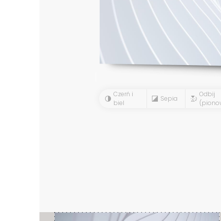
Czerń i
Odbij
Sepia
biel
(piono