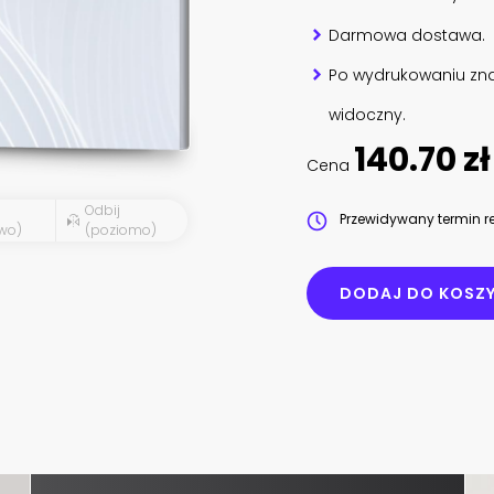
Darmowa dostawa.
Po wydrukowaniu zna
widoczny.
140.70 zł
Cena
Odbij
Przewidywany termin re
wo)
(poziomo)
DODAJ DO KOSZ