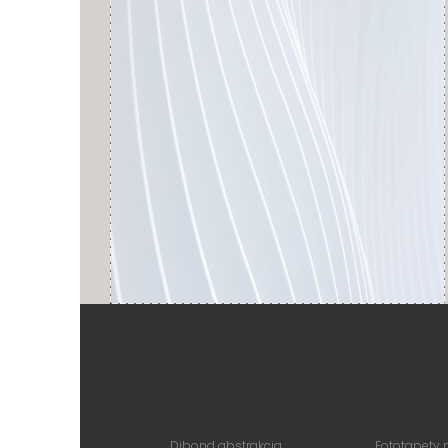
Dibond abstrakcja
Fototapety 