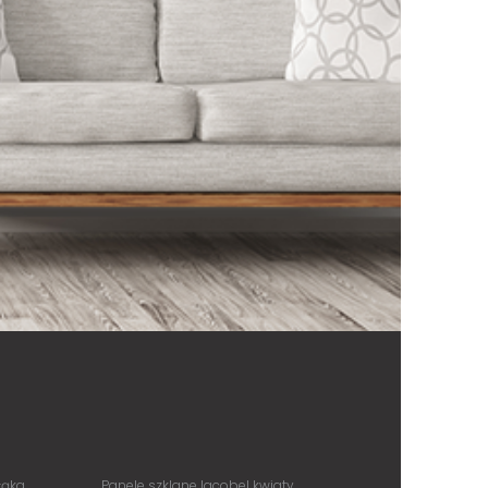
łąka
Panele szklane lacobel kwiaty