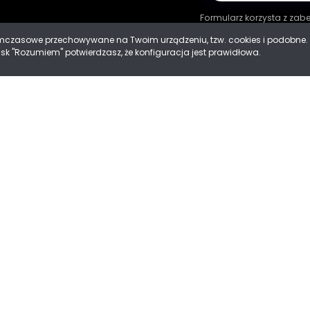
Formularz korzysta z za
tymczasowe przechowywane na Twoim urządzeniu, tzw. cookies i podobn
cisk "Rozumiem" potwierdzasz, że konfiguracja jest prawidłowa.
ności
 Cookies
Mad