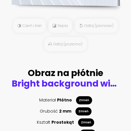
Czerń i biel
Sepia
Odbij (pionowo)
Odbij (poziomo)
Obraz na płótnie
Bright background with a volumetric pattern and print. 3d illustration, 3d rendering.
Materiał
Płótno
Zmień
Grubość
2 mm
Zmień
Kształt
Prostokąt
Zmień