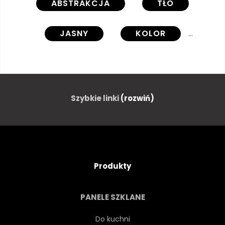
ABSTRAKCJA
TŁO
JASNY
KOLOR
ILUSTRACJA
SOCZYSTY
LINIA
WZÓR
DRUKUJ
Szybkie linki
(rozwiń)
UTYLIZACYJNEJ
NASYCONYCH
KSZTAŁT
TEKSTURA
Produkty
NIEZWYKŁY
FALA
PANELE SZKLANE
TURKUS
ZIELONY
Do kuchni