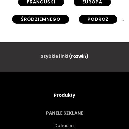
FRANCUSKI
EUROPA
ŚRÓDZIEMNEGO
PODRÓŻ
LAZUROWE WYBRZEŻE
PROWANSALSKI
WAKACJE
Szybkie linki
(rozwiń)
OSTRA JAZDA
GOL
LAWENDA
KWIAT
Produkty
KWITNĄĆ
KWIAT
PANELE SZKLANE
ORGANICZNY
FIOLETOWY
Do kuchni