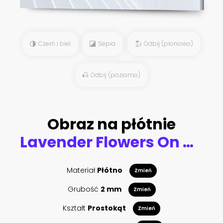
Czerń i biel
Sepia
Odbij (pionowo)
Odbij (poziomo)
Obraz na płótnie
Lavender Flowers On Market In Provence
Materiał
Płótno
Zmień
Grubość
2 mm
Zmień
Kształt
Prostokąt
Zmień