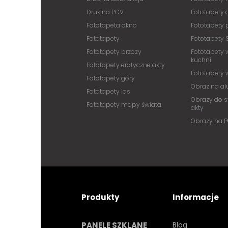
Druk na PCV
Fototapety
Fototapeta okno
Fototapety 
Fototapety
Fototapety 
Fototapety brzozy
Fototapety 
kuchni
Fototapety erotyczne akty
Fototapety
Fototapety góry
Obraz na a
Fototapety las
Obrazy do s
Fototapety mapy świata
akty
Obrazy na 
Produkty
Informacje
PANELE SZKLANE
Blog