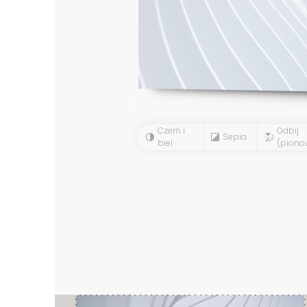
Czerń i
Odbij
Sepia
biel
(piono