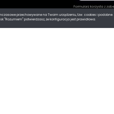
Formularz korzysta z za
tymczasowe przechowywane na Twoim urządzeniu, tzw. cookies i podobn
cisk "Rozumiem" potwierdzasz, że konfiguracja jest prawidłowa.
ności
 Cookies
Mad