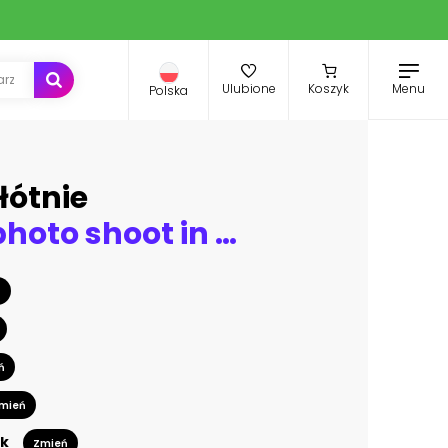
Menu
Ulubione
Koszyk
Polska
łótnie
area for a photo shoot in the loft style in bright colors. Stylish modern bed with interior details with a textured gray wall. boho style
ń
ń
mień
k
Zmień