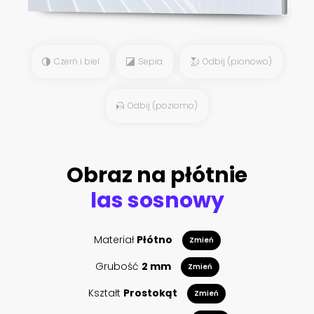
Czerń i biel
Sepia
Odbij (pionowo)
Odbij (poziomo)
Obraz na płótnie
las sosnowy
Materiał
Płótno
Zmień
Grubość
2 mm
Zmień
Kształt
Prostokąt
Zmień