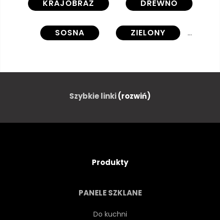
KRAJOBRAZ
DREWNO
SOSNA
ZIELONY
JESIEŃ
OGRÓD
SŁOŃCE
ISKRA
LAS
Szybkie linki
(rozwiń)
LATO
SPRĘŻYNA
LIŚĆ
TRAWA
PIEŃ
Produkty
SEZON
DROGA
LIŚĆ
PANELE SZKLANE
OTACZAJĄCEGO
UPADEK
Do kuchni