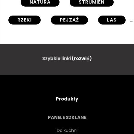
NATURA
STRUMIEŃ
RZEKI
PEJZAŻ
LAS
KASKADA
OPOKA
UPADEK
ZIELONY
Szybkie linki
(rozwiń)
SPRĘŻYNA
PARK
KAMIEŃ
UPADEK
Produkty
PRZEPŁYWAJĄCE
GÓRA
PANELE SZKLANE
CREEK
PIĘKNY
Do kuchni