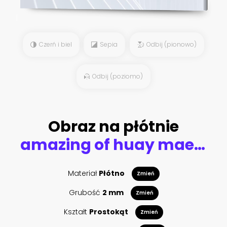
Czerń i biel
Sepia
Odbij (pionowo)
Odbij (poziomo)
Obraz na płótnie
amazing of huay mae kamin waterfall in colorful autumn forest at Kanchanaburi, thailand
Materiał
Płótno
Zmień
Grubość
2 mm
Zmień
Kształt
Prostokąt
Zmień