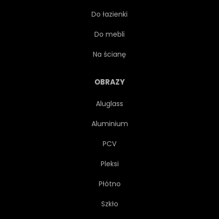
Do łazienki
PRZEPŁYW
TAJLANDIA
Do mebli
ŚRODOWISKO
DRZEWA
Na ścianę
DŻUNGLA
OBRAZY
Aluglass
Aluminium
PCV
Pleksi
Płótno
Szkło