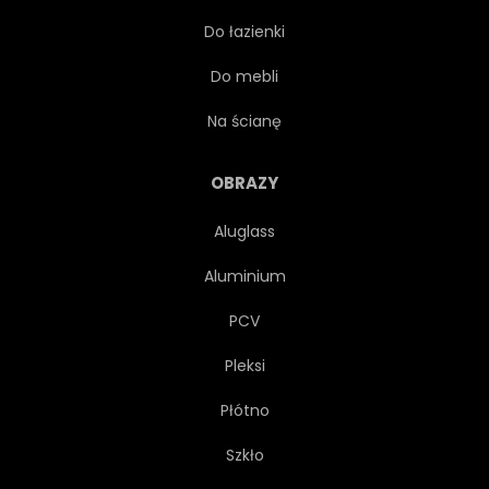
Do łazienki
AUSTRALIA
PARASOL
Do mebli
TOURISMUS
SŁOŃCE
Na ścianę
CZERWONY
SUNDOWN
OBRAZY
Aluglass
KAPSZTAD
Aluminium
REPUBLIKA POŁUDNIOWEJ AFRYKI
PCV
Pleksi
DOM
OPOKA
FALA
Płótno
ZŁOTO
CZARNY
Szkło