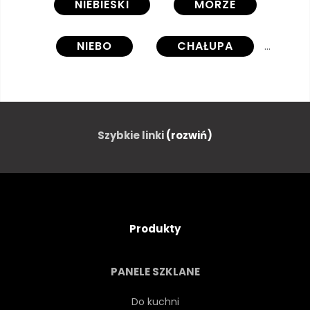
NIEBIESKI
MORZE
NIEBO
CHAŁUPA
LATO
WAKACJE
WAKACJE
PODRÓŻ
Szybkie linki
(rozwiń)
KOLOROWY
CHAŁUPA
KOLOROWY
WYBRZEŻE
Produkty
PEJZAŻ
OCEANU
PANELE SZKLANE
WODA
BIAŁY
DOM
Do kuchni