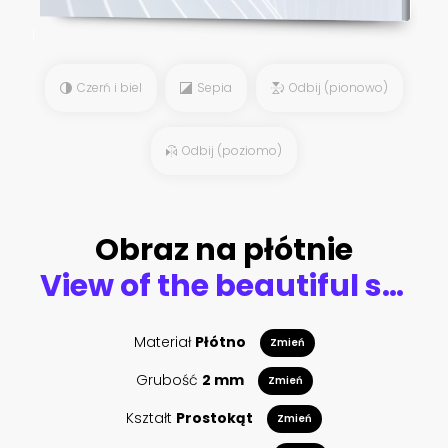
Czerń i biel
Sepia
Odbij (pionowo)
Odbij (poziomo)
Obraz na płótnie
View of the beautiful sunset over False Bay from Kalkbay with little coloured houses on the beach, with mountains in the background, Cape Town, South Africa
Materiał
Płótno
Zmień
Grubość
2 mm
Zmień
Kształt
Prostokąt
Zmień