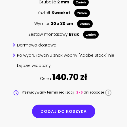
Grubość
2 mm
Zmień
Kształt
Kwadrat
Zmień
Wymiar
30 x 30 cm
Zmień
Zestaw montażowy
Brak
Zmień
Darmowa dostawa.
Po wydrukowaniu znak wodny "Adobe Stock" nie
będzie widoczny.
140.70 zł
Cena
Przewidywany termin realizacji:
2-5
dni robocze
DODAJ DO KOSZYKA