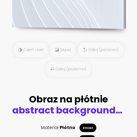
Czerń i biel
Sepia
Odbij (pionowo)
Odbij (poziomo)
Obraz na płótnie
abstract background, creative texture of marble and gold foil, decorative marbling, artificial fashionable stone, marbled surface
Materiał
Płótno
Zmień