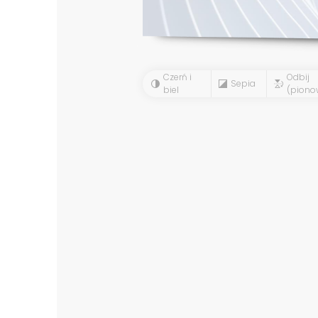
Czerń i
Odbij
Sepia
biel
(piono