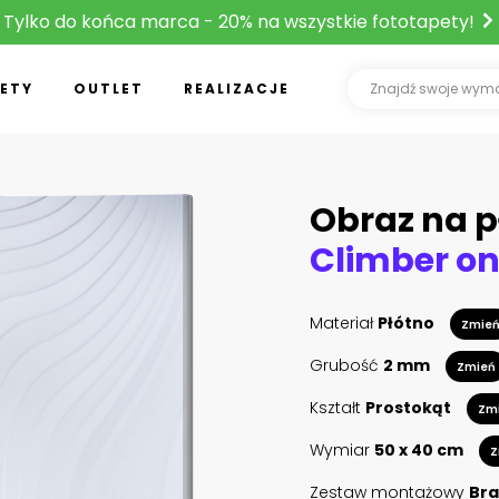
Tylko do końca marca - 20% na wszystkie fototapety!
ETY
OUTLET
REALIZACJE
Obraz na p
Materiał
Płótno
Zmie
Grubość
2 mm
Zmień
Kształt
Prostokąt
Zm
Wymiar
50 x 40 cm
Z
Zestaw montażowy
Bra