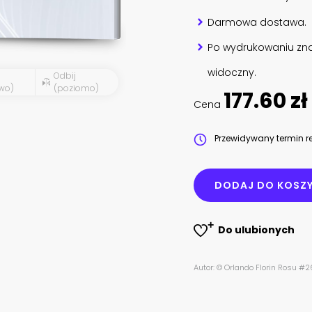
Darmowa dostawa.
Po wydrukowaniu zna
widoczny.
Odbij
wo)
(poziomo)
177.60 zł
Cena
Przewidywany termin re
DODAJ DO KOSZ
Do ulubionych
Autor: © Orlando Florin Rosu #