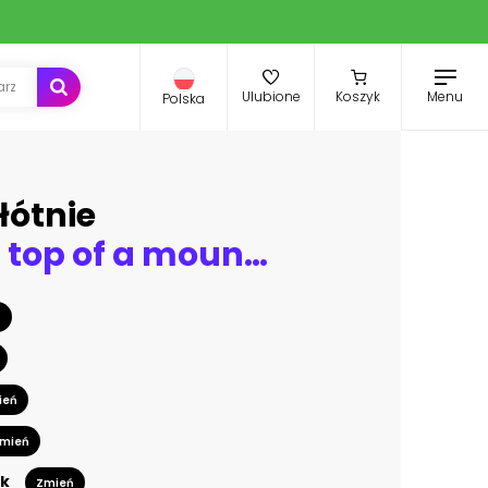
Menu
Ulubione
Koszyk
Polska
łótnie
Climber on top of a mountain
ń
ień
mień
k
Zmień