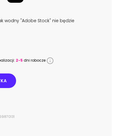
k wodny "Adobe Stock" nie będzie
alizacji:
2-5
dni robocze
YKA
269870131