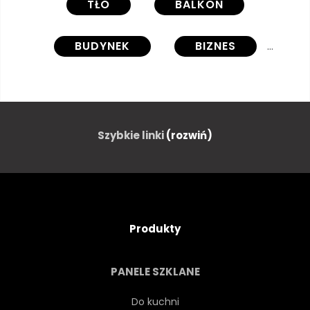
TŁO
BALKON
BUDYNEK
BIZNES
GRÓD
KRAJOBRAZ MIASTA
CZYSTY
JASNY
Szybkie linki
(rozwiń)
KONCEPCJA
BETON
WSPÓŁCZESNY
Produkty
PROJEKTOWAĆ
ELEGANCJA
PANELE SZKLANE
PUSTY
GALERIA
Do kuchni