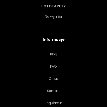
POKÓJ
DRAPACZ
FOTOTAPETY
SOHO
MIEJSCE
Na wymiar
STUDIO
ŚWIATŁO SŁONECZNE
Informacje
SUNDOWN
MIEJSKI
Blog
WIDOK
BIAŁY
FAQ
OKIENNY
O nas
Kontakt
Regulamin