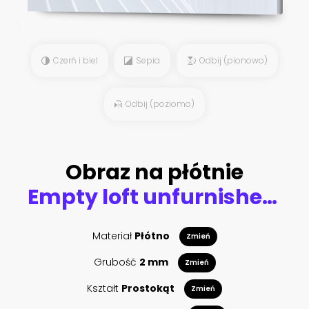
Czerń i biel
Sepia
Odbij (pionowo)
Odbij (poziomo)
Obraz na płótnie
Empty loft unfurnished contemporary interior office with city skyline and buildings city from glass window .
Materiał
Płótno
Zmień
Grubość
2 mm
Zmień
Kształt
Prostokąt
Zmień