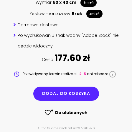
Wymiar
50 x 40 cm
Zmień
Zestaw montażowy
Brak
Zmień
Darmowa dostawa.
Po wydrukowaniu znak wodny "Adobe Stock" nie
będzie widoczny.
177.60 zł
Cena
Przewidywany termin realizacji:
2-5
dni robocze
DODAJ DO KOSZYKA
Do ulubionych
Autor: © jamesteoh.art #267798976