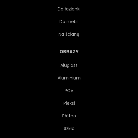
Do łazienki
SZKŁO
HALA
DOM
Do mebli
DOM
WEWNĄTRZ
Na ścianę
WNĘTRZA
DUŻA
OBRAZY
Aluglass
ŚWIATŁO
ŻYWY
Aluminium
STRYCH
LUKSUS
PCV
Pleksi
NOWOCZESNY
NOWY
Płótno
NOC
NIKT
BIURO
Szkło