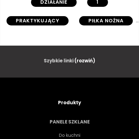
DZIAŁANIE
1
PRAKTYKUJĄCY
PIŁKA NOŻNA
PEŁNY
DŁUGOŚĆ
CIEMNY
CZARNY
Szybkie linki
(rozwiń)
SKAKANIE
LUDZIE
GRACZ
GRAJĄCY
Produkty
SPORT
STUDIO
PANELE SZKLANE
KOPNIAK
PIŁKA
GOL
Do kuchni