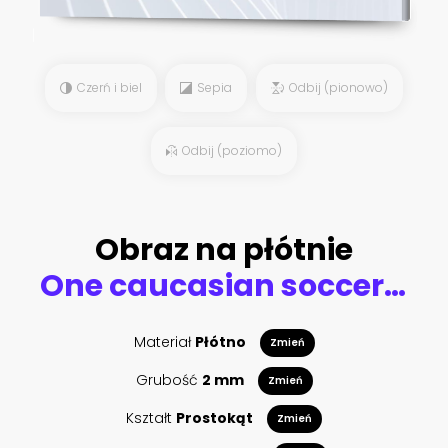
Czerń i biel
Sepia
Odbij (pionowo)
Odbij (poziomo)
Obraz na płótnie
One caucasian soccer player man
Materiał
Płótno
Zmień
Grubość
2 mm
Zmień
Kształt
Prostokąt
Zmień