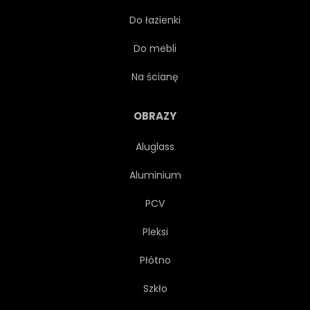
Do łazienki
PRZEBÓJ
GRA
Do mebli
ZAWODOWIEC
SPORTOWCA
Na ścianę
PIŁKARZ
SKOK
OBRAZY
Aluglass
Aluminium
PCV
Pleksi
Płótno
Szkło