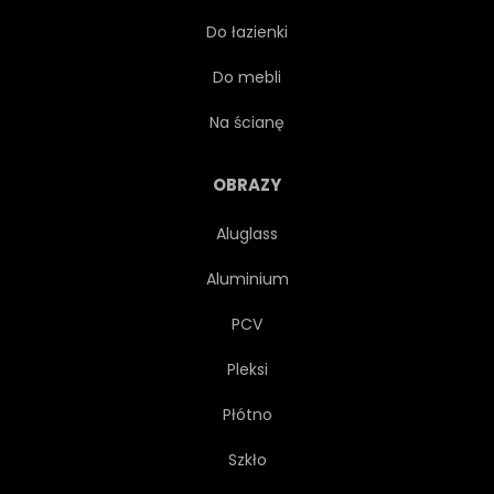
Do łazienki
PARA
NIEBO
Do mebli
WZGÓRZE
FINLANDIA
Na ścianę
CIEMNY
FIOLETOWY
OBRAZY
Aluglass
2
LATO
DRZEWA
Aluminium
WODA
ILUSTRACJA
PCV
Pleksi
SKANDYNAWIA
MARZENIE
Płótno
LĄD
DREWNO
Szkło