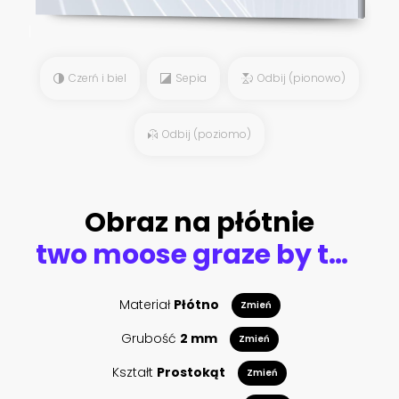
Czerń i biel
Sepia
Odbij (pionowo)
Odbij (poziomo)
Obraz na płótnie
two moose graze by the river in the forest at sunrise vector illustration EPS10
Materiał
Płótno
Zmień
Grubość
2 mm
Zmień
Kształt
Prostokąt
Zmień