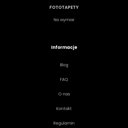
NATURA
JESIEŃ
TŁO
FOTOTAPETY
SZCZYT
SOSNA
Na wymiar
SCENA
PEŁNY
Informacje
KRAJOBRAZ
LAS
Blog
ZMIERZCHU
STOJĄCY
FAQ
PANORAMA
ROMANTYCZNY
O nas
MGLISTY
Kontakt
Regulamin