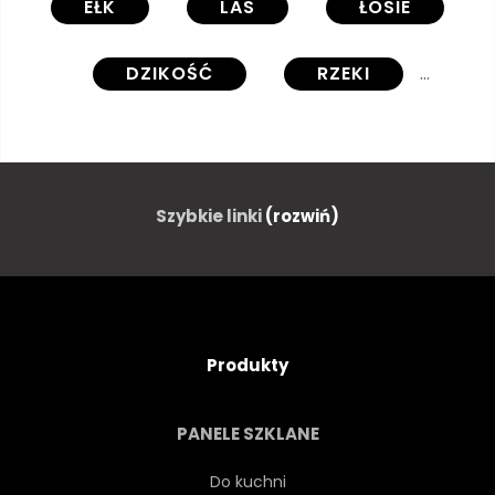
EŁK
LAS
ŁOSIE
DZIKOŚĆ
RZEKI
WYPAS
PEJZAŻ
PŁOWEJ
POŁYSK
Szybkie linki
(rozwiń)
TRAWA
ŁĄKA
GÓRA
BEZDROŻA
SYLWETKA
Produkty
JODŁA
POKOJOWY
PANELE SZKLANE
ZWIERZĘ
PIĘKNY
Do kuchni