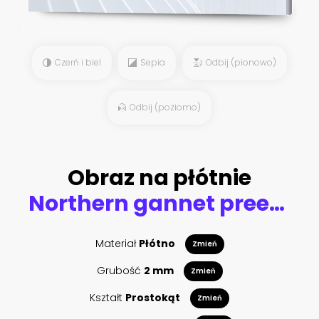
Czerń i biel
Sepia
Odbij (pionowo)
Odbij (poziomo)
Obraz na płótnie
Northern gannet preening outdoors
Materiał
Płótno
Zmień
Grubość
2 mm
Zmień
Kształt
Prostokąt
Zmień