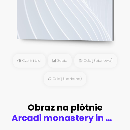
Czerń i biel
Sepia
Odbij (pionowo)
Odbij (poziomo)
Obraz na płótnie
Arcadi monastery in Crete, opened old door to beautiful inner garden