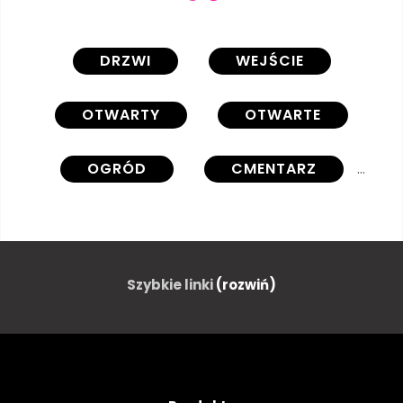
DRZWI
WEJŚCIE
OTWARTY
OTWARTE
OGRÓD
CMENTARZ
KLASZTOR
ARCHES
KOLEBKOWATY
DETAL
Szybkie linki
(rozwiń)
ARCHITEKTURA
PIĘKNY
BUDYNEK
KATEDRA