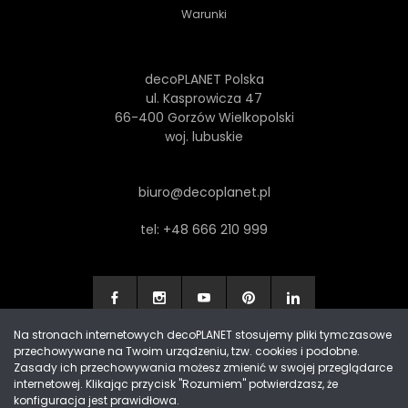
Warunki
decoPLANET Polska
ul. Kasprowicza 47
66-400 Gorzów Wielkopolski
woj. lubuskie
biuro@decoplanet.pl
tel:
+48 666 210 999
Na stronach internetowych decoPLANET stosujemy pliki tymczasowe
przechowywane na Twoim urządzeniu, tzw. cookies i podobne.
Made with
by Progres Media & decoPLANET
Zasady ich przechowywania możesz zmienić w swojej przeglądarce
internetowej. Klikając przycisk "Rozumiem" potwierdzasz, że
konfiguracja jest prawidłowa.