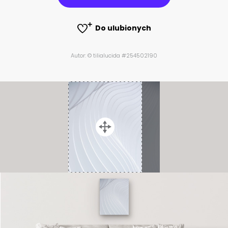
Do ulubionych
Autor: © tilialucida #254502190