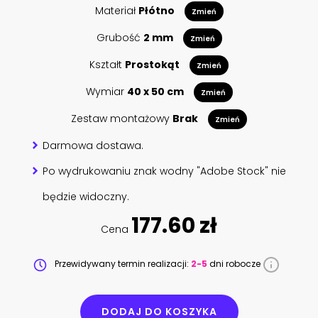
Materiał
Płótno
Zmień
Grubość
2 mm
Zmień
Kształt
Prostokąt
Zmień
Wymiar
40 x 50 cm
Zmień
Zestaw montażowy
Brak
Zmień
Darmowa dostawa.
Po wydrukowaniu znak wodny "Adobe Stock" nie
będzie widoczny.
177.60 zł
Cena
Przewidywany termin realizacji:
2-5
dni robocze
DODAJ DO KOSZYKA