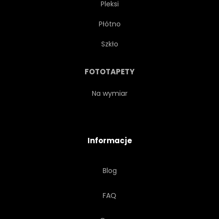
Pleksi
RELIGIA
NIEBO
Płótno
KAMIEŃ
TOURISMUS
Szkło
WIEŻA
MIASTO
FOTOTAPETY
PODRÓŻ
DZIEŃ
NIKT
Na wymiar
Informacje
Blog
FAQ