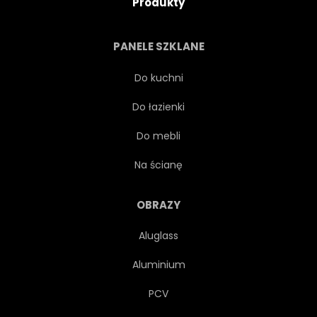
Produkty
KOŚCIÓŁ
EUROPA
PANELE SZKLANE
WNĘTRZA
KORYTARZ
Do kuchni
Do łazienki
SŁAWNY
GOTYK
Do mebli
ZABYTKOWY
HISTORYCZNE
Na ścianę
HISTORIA
OBRAZY
Aluglass
PUNKT ORIENTACYJNY
Aluminium
ŚREDNIOWIECZNEJ
STARY
PCV