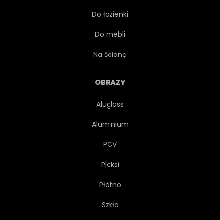
Do łazienki
PIECZONE
NATURALNY
Do mebli
CIEMNY
CZARNY
Na ścianę
DESKA
EPIKUREJCZYK
OBRAZY
Aluglass
ZACHWYCAJĄCY
ZAGRODA
Aluminium
SZCZYT
DROŻDŻE
PCV
Pleksi
Płótno
Szkło