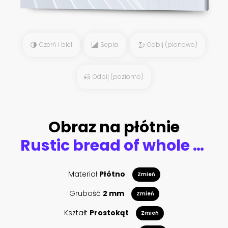
Czerń i biel
Sepia
Odbij (pionowo)
Odbij (poziomo)
Obraz na płótnie
Rustic bread of whole wheat grains on dark background with copy place
Materiał
Płótno
Zmień
Grubość
2 mm
Zmień
Kształt
Prostokąt
Zmień