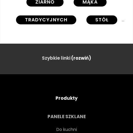
ZIARNO
MĄKA
TRADYCYJNYCH
STÓŁ
JEDZENIE
BRĄZOWY
ŚWIEŻY
ORGANICZNY
Szybkie linki
(rozwiń)
ZDROWY
PIEKARNIA
CAŁOŚĆ
DIETA
ŻYTO
Produkty
ŚNIADANIE
PSZENICA
PANELE SZKLANE
BOCHENEK
STARY
Do kuchni