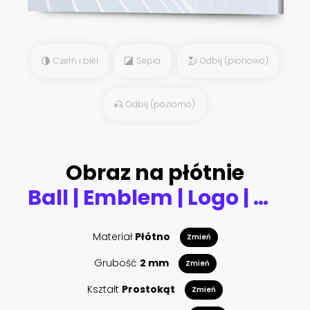
Czerń i biel
Sepia
Odbij (pionowo)
Odbij (poziomo)
Obraz na płótnie
Ball | Emblem | Logo | Variations #isolated #vector
Materiał
Płótno
Zmień
Grubość
2 mm
Zmień
Kształt
Prostokąt
Zmień