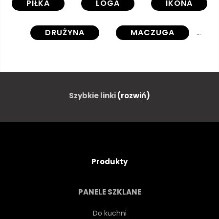
PIŁKA
LOGA
IKONA
DRUŻYNA
MACZUGA
MACZUGA
PUCHAR ŚWIATA
PUCHAR ŚWIATA
FAN
Szybkie linki
(rozwiń)
Produkty
PANELE SZKLANE
Do kuchni