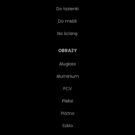
Do łazienki
PIĘKNY
TOURISMUS
Do mebli
AZJA
LAS
Na ścianę
RAINFOREST
AUSTRALIA
OBRAZY
Aluglass
ROŚLINA
ZAGAJNIK
Aluminium
WILGOTNOŚĆ
TROPIKALNY
PCV
Pleksi
ZIELONY
ODCIENIE
Płótno
DŁOŃ
Szkło