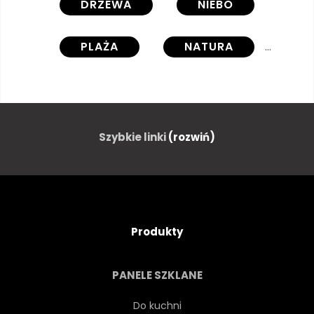
DRZEWA
NIEBO
PLAŻA
NATURA
NIEBIESKI
KRAJOBRAZ
KOKOS
PODRÓŻ
Szybkie linki
(rozwiń)
LATO
DŁOŃ
ZIELONY
WYSPA
LAS
OCEANU
Produkty
MORZE
ROŚLINA
PANELE SZKLANE
WAKACJE
SŁOŃCE
Do kuchni