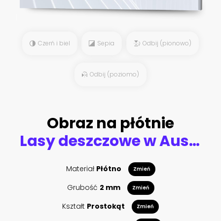
Czerń i biel
Sepia
Odbij (pionowo)
Odbij (poziomo)
Obraz na płótnie
Lasy deszczowe w Australii
Materiał
Płótno
Zmień
Grubość
2 mm
Zmień
Kształt
Prostokąt
Zmień