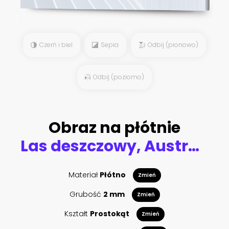
Czerń i biel
Sepia
Odbij (pionowo)
Odbij (poziomo)
Obraz na płótnie
Las deszczowy, Australia
Materiał
Płótno
Zmień
Grubość
2 mm
Zmień
Kształt
Prostokąt
Zmień