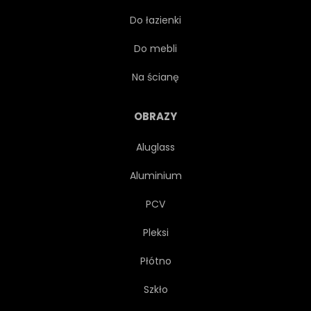
Do łazienki
OCEANU
PIĘKNY
Do mebli
WESOŁY
DŁOŃ
Na ścianę
WAKACJE
OBRAZY
Aluglass
Aluminium
PCV
Pleksi
Płótno
Szkło