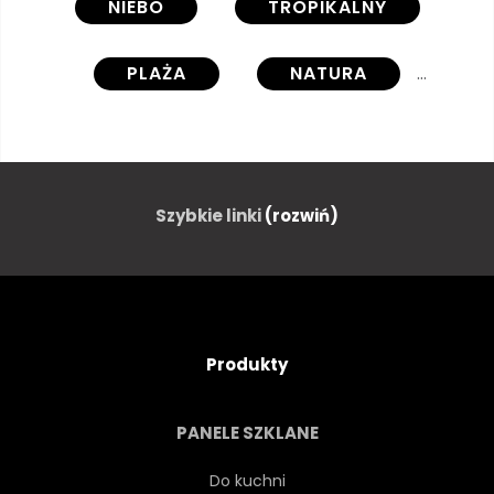
NIEBO
TROPIKALNY
PLAŻA
NATURA
KOKOS
LATO
NIEBIESKI
ZIELONY
Szybkie linki
(rozwiń)
KRAJOBRAZ
PODRÓŻ
MORZE
WYSPA
Produkty
ROŚLINA
SŁOŃCE
PANELE SZKLANE
WAKACJE
LIŚĆ
Do kuchni