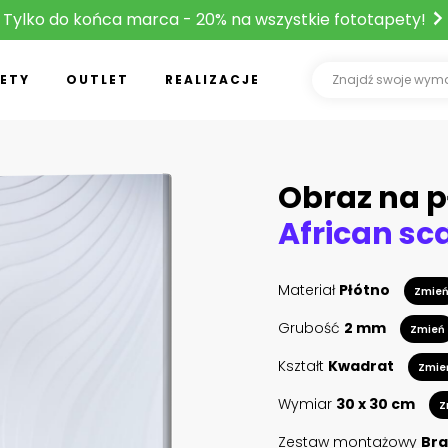
Tylko do końca marca - 20% na wszystkie fototapety!
ETY
OUTLET
REALIZACJE
Obraz na p
Materiał
Płótno
Zmie
Grubość
2 mm
Zmień
Kształt
Kwadrat
Zmie
Wymiar
30 x 30 cm
Z
Zestaw montażowy
Bra