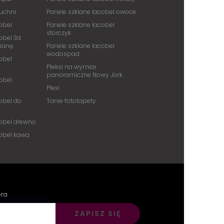
kuchni
Panele szklane lacobel owoce
obel
Panele szklane lacobel
storczyk
obel 3d
cianę
Panele szklane lacobel
wodospad
obel
Pleksi na wymiar
panoramiczne Nowy Jork
obel
Plexi
obel do
Tanie fototapety
cobel drewno
cobel kawa
era
ZAPISZ SIĘ