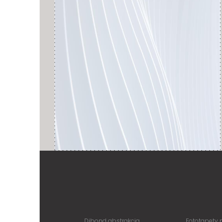
Dibond abstrakcja
Fototapety 