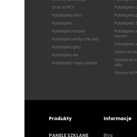
Druk na PCV
Fototapety
Fototapeta okno
Fototapety 
Fototapety
Fototapety 
Fototapety brzozy
Fototapety 
kuchni
Fototapety erotyczne akty
Fototapety
Fototapety góry
Obraz na a
Fototapety las
Obrazy do s
Fototapety mapy świata
akty
Obrazy na 
Produkty
Informacje
PANELE SZKLANE
Blog