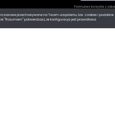
Formularz korzysta z za
tymczasowe przechowywane na Twoim urządzeniu, tzw. cookies i podobn
cisk "Rozumiem" potwierdzasz, że konfiguracja jest prawidłowa.
ności
 Cookies
Mad