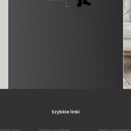
Szybkie linki
miasto nocą
Obrazy na płótnie
Obrazy na płótnie 