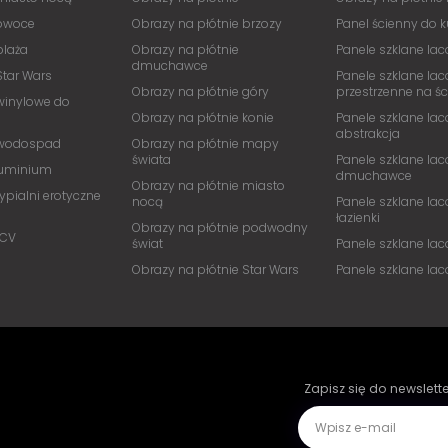
 owoce
Obrazy na płótnie brzozy
Panel ścienny do 
plaża
Obrazy na płótnie
Panele szklane lac
dmuchawce
Star Wars
Panele szklane lac
Obrazy na płótnie góry
przestrzenne na ś
winylowe do
Obrazy na płótnie konie
Panele szklane lac
abstrakcja
 wodospad
Obrazy na płótnie mapy
świata
Panele szklane lac
luminium
dmuchawce
Obrazy na płótnie miasto
ypialni erotyczne
nocą
Panele szklane lac
łazienki
Obrazy na płótnie podwodny
PCV
świat
Panele szklane la
Obrazy na płótnie Star Wars
Panele szklane la
Zapisz się do newslett