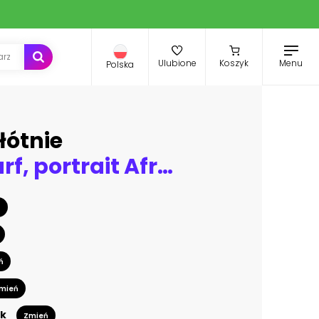
Menu
Ulubione
Koszyk
Polska
łótnie
African scarf, portrait Afro woman in a colorful striped zig zag turban. Tribal Wrap fashion, Ankara, Kente, kitenge dresses. Nigerian style, Ghanaian head wrap vector for Print, poster, t-shirt, card
ń
ń
mień
k
Zmień