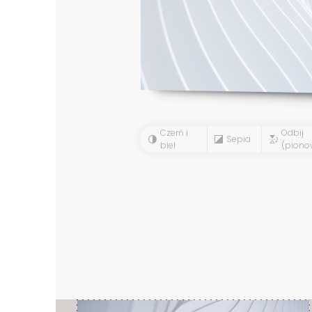
Czerń i
Odbij
Sepia
biel
(piono