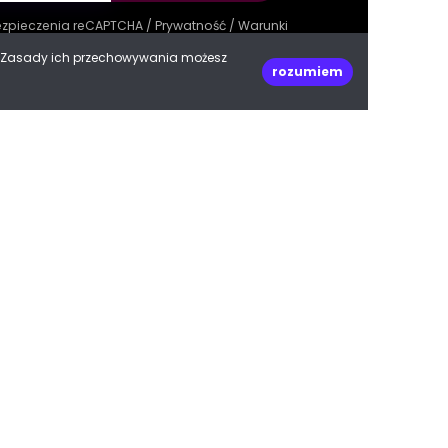
bezpieczenia reCAPTCHA /
Prywatność
/
Warunki
e. Zasady ich przechowywania możesz
rozumiem
decoPLANET Polska
ul. Kasprowicza 47
66-400 Gorzów Wielkopolski
woj. lubuskie
Do góry
biuro@decoplanet.pl
tel:
+48 666 210 999
e with
by Progres Media & decoPLANET