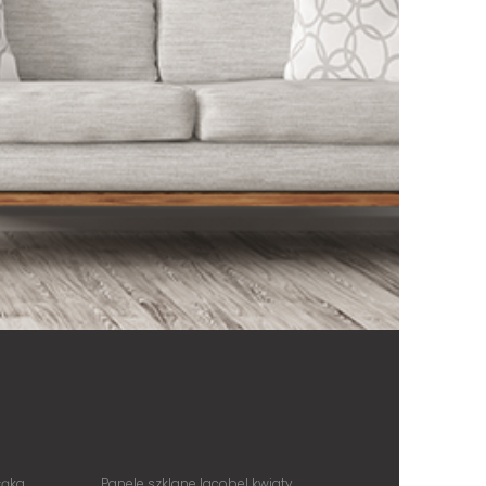
łąka
Panele szklane lacobel kwiaty