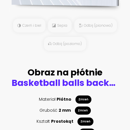
Czerń i biel
Sepia
Odbij (pionowo)
Odbij (poziomo)
Obraz na płótnie
Basketball balls background
Materiał
Płótno
Zmień
Grubość
2 mm
Zmień
Kształt
Prostokąt
Zmień