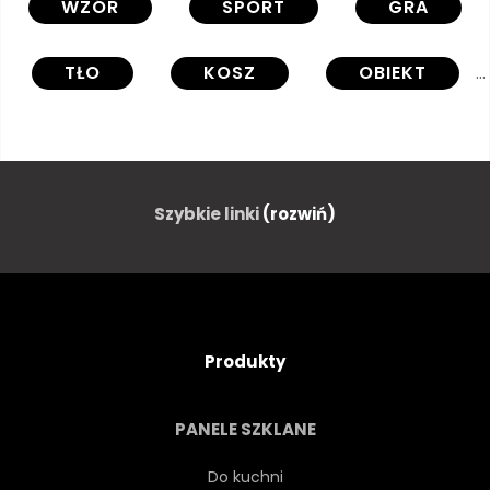
WZÓR
SPORT
GRA
TŁO
KOSZ
OBIEKT
DRUŻYNA
REKREACJA
WEKTOR
ILUSTRACJA
Szybkie linki
(rozwiń)
KONKURENCJA
POMARAŃCZOWY
BRĄZOWY
Produkty
TAPETA
SPRZĘT
PANELE SZKLANE
Do kuchni