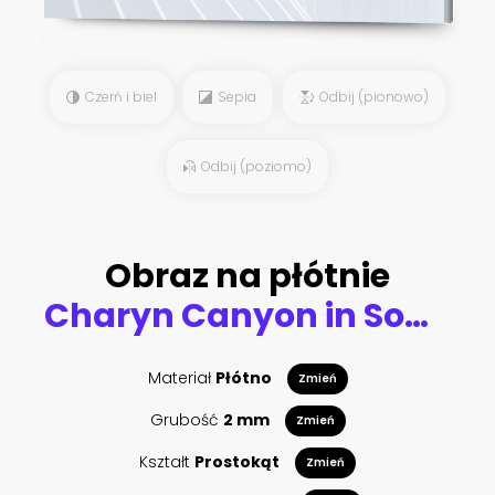
Czerń i biel
Sepia
Odbij (pionowo)
Odbij (poziomo)
Obraz na płótnie
Charyn Canyon in South East Kazakhstan, taken in August 2018taken in hdr taken in hdr
Materiał
Płótno
Zmień
Grubość
2 mm
Zmień
Kształt
Prostokąt
Zmień