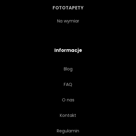
SCENICZNY
NIEBO
FOTOTAPETY
KAMIEŃ
WSCHODY
Na wymiar
SUNDOWN
TERENU
Informacje
TOURISMUS
PODRÓŻ
Blog
UNITED STATES
UTAH
FAQ
DOLINA
WIDOK
O nas
UZWOJENIE
Kontakt
Regulamin