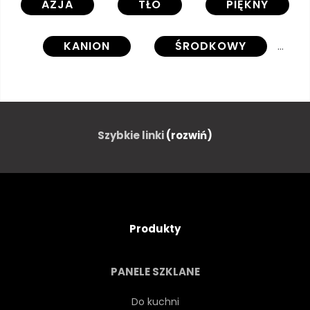
AZJA
TŁO
PIĘKNY
KANION
ŚRODKOWY
KLIF
KOLOROWY
PUSTYNIA
DRAMATYCZNE
Szybkie linki
(rozwiń)
TRUTEŃ
EKSTREMALNE
FORMACJI
WIELKI
Produkty
WZGÓRZE
PODRÓŻ
PANELE SZKLANE
PEJZAŻ
MAJESTATYCZNY
Do kuchni