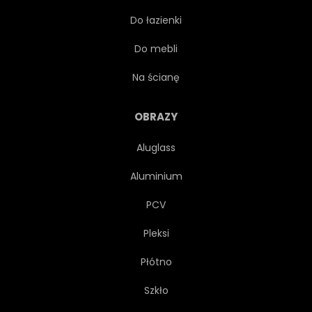
Do łazienki
GÓRA
GÓRA
Do mebli
NARODOWY
NATURA
Na ścianę
AUSSENAUFNAHME
PANORAMA
OBRAZY
Aluglass
PARK
MIEJSCOWOŚĆ
Aluminium
CZERWONY
REGIONU
PCV
Pleksi
DROGA
OPOKA
Płótno
PIASKOWIEC
SCENA
Szkło