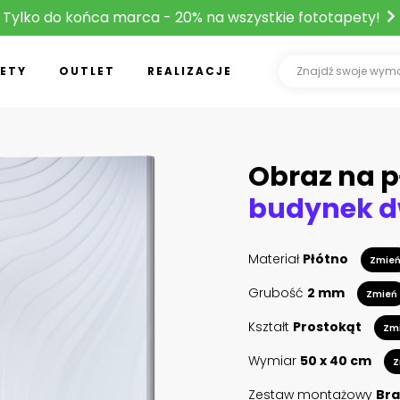
Tylko do końca marca - 20% na wszystkie fototapety!
ETY
OUTLET
REALIZACJE
Obraz na p
Materiał
Płótno
Zmie
Grubość
2 mm
Zmień
Kształt
Prostokąt
Zm
Wymiar
50 x 40 cm
Z
Zestaw montażowy
Bra