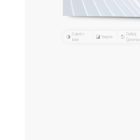
Czerń i
Odbij
Sepia
biel
(piono