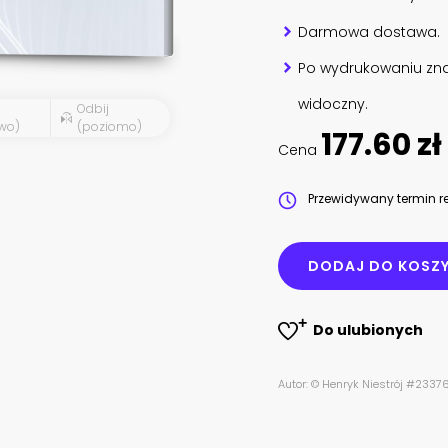
Darmowa dostawa.
Po wydrukowaniu zna
widoczny.
Odbij
wo)
(poziomo)
177.60 zł
Cena
Przewidywany termin re
DODAJ DO KOSZ
Do ulubionych
Autor: © Henryk Niestrój #2337