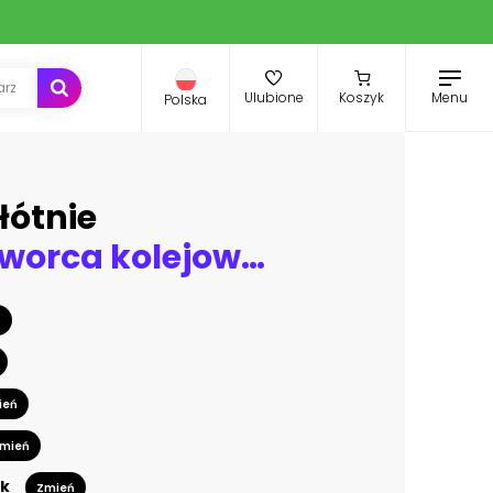
Menu
Ulubione
Koszyk
Polska
łótnie
budynek dworca kolejowego w Opolu (Polska) nocą
ń
ień
mień
k
Zmień