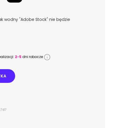
k wodny "Adobe Stock" nie będzie
alizacji:
2-5
dni robocze
YKA
67417