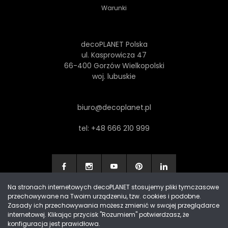
Warunki
decoPLANET Polska
ul. Kasprowicza 47
66-400 Gorzów Wielkopolski
woj. lubuskie
biuro@decoplanet.pl
tel:
+48 666 210 999
Na stronach internetowych decoPLANET stosujemy pliki tymczasowe
przechowywane na Twoim urządzeniu, tzw. cookies i podobne.
Made with
by Progres Media & decoPLANET
Zasady ich przechowywania możesz zmienić w swojej przeglądarce
internetowej. Klikając przycisk "Rozumiem" potwierdzasz, że
konfiguracja jest prawidłowa.