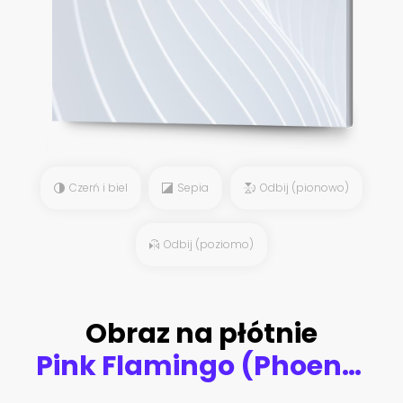
Czerń i biel
Sepia
Odbij (pionowo)
Odbij (poziomo)
Obraz na płótnie
Pink Flamingo (Phoenicopterus roseus), Walvis Bay, Erongo District, Namibia, Africa