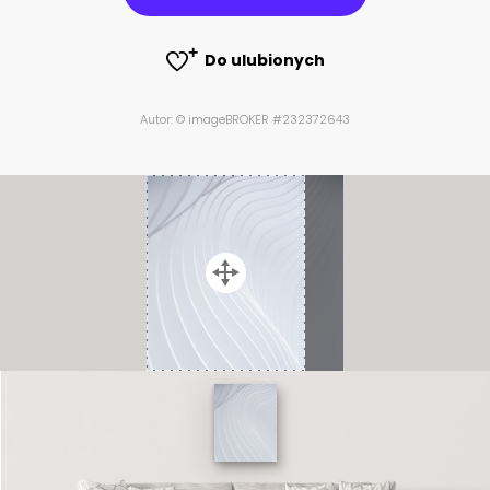
Do ulubionych
Autor: © imageBROKER #232372643