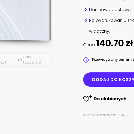
Darmowa dostawa.
Po wydrukowaniu zna
widoczny.
140.70 zł
Cena
Odbij
Przewidywany termin re
wo)
(poziomo)
DODAJ DO KOSZ
Do ulubionych
Autor: © ldinka #228177500