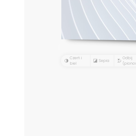
Czerń i
Odbij
Sepia
biel
(piono