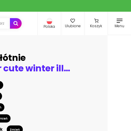
Menu
Ulubione
Koszyk
Polska
łótnie
Watercolor cute winter illustration. Wooden nesting box, snow and white dove scene. Greeting card template.
ń
ń
mień
k
Zmień