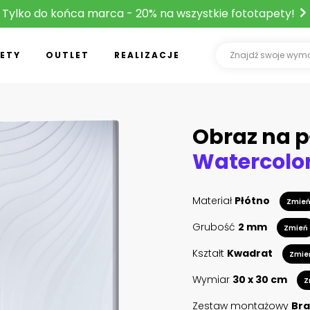
Tylko do końca marca - 20% na wszystkie fototapety!
ETY
OUTLET
REALIZACJE
Obraz na p
Materiał
Płótno
Zmie
Grubość
2 mm
Zmień
Kształt
Kwadrat
Zmie
Wymiar
30 x 30 cm
Z
Zestaw montażowy
Bra