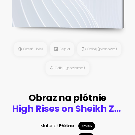
Czerń i biel
Sepia
Odbij (pionowo)
Odbij (poziomo)
Obraz na płótnie
High Rises on Sheikh Zayed Road at twilight, Downtown Dubai, Emirate of Dubai, UAE, Asia
Materiał
Płótno
Zmień