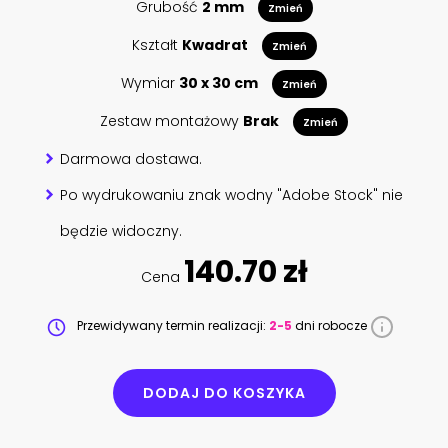
Grubość
2 mm
Zmień
Kształt
Kwadrat
Zmień
Wymiar
30 x 30 cm
Zmień
Zestaw montażowy
Brak
Zmień
Darmowa dostawa.
Po wydrukowaniu znak wodny "Adobe Stock" nie
będzie widoczny.
140.70 zł
Cena
Przewidywany termin realizacji:
2-5
dni robocze
DODAJ DO KOSZYKA