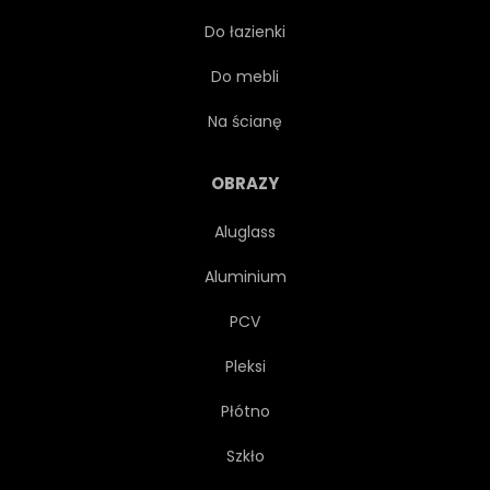
Do łazienki
KAUKASKI
RUCH
Do mebli
AFROAMERYKANIN
SIŁA
Na ścianę
POWODZENIE
ZWYCIĘSKI
OBRAZY
Aluglass
Aluminium
PCV
Pleksi
Płótno
Szkło