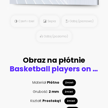
Czerń i biel
Sepia
Odbij (pionowo)
Odbij (poziomo)
Obraz na płótnie
Basketball players on big professional arena during the game. Basketball player makes slum dunk
Materiał
Płótno
Zmień
Grubość
2 mm
Zmień
Kształt
Prostokąt
Zmień