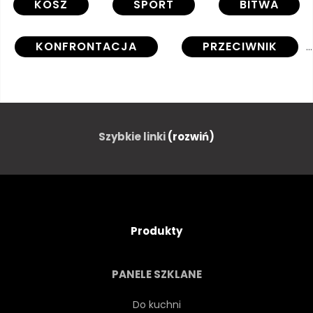
KOSZ
SPORT
BITWA
KONFRONTACJA
PRZECIWNIK
RYWAL
CHALLENGER
POŚPIECH
SĄD
Szybkie linki
(rozwiń)
ARENA
FAN
TRYBUNA
KONKURENCJA
Produkty
WYSIŁEK
ILUMINACJA
PANELE SZKLANE
WNĘTRZE
MĘŻCZYZNA
Do kuchni