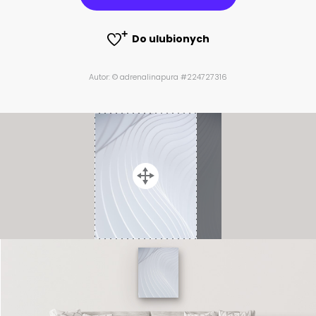
Do ulubionych
Autor: © adrenalinapura #224727316