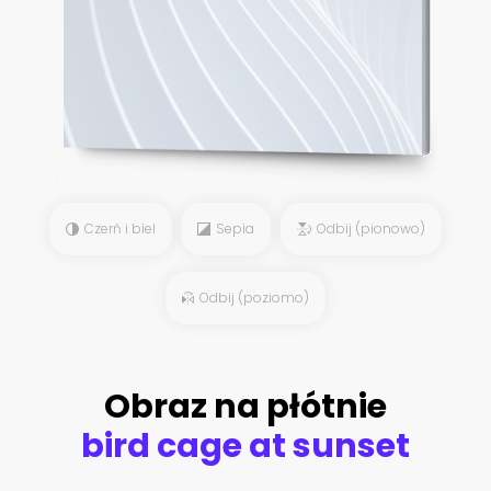
Czerń i biel
Sepia
Odbij (pionowo)
Odbij (poziomo)
Obraz na płótnie
bird cage at sunset