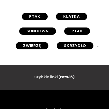
PTAK
KLATKA
SUNDOWN
PTAK
ZWIERZĘ
SKRZYDŁO
WOLNOŚĆ
WOLNY
DRZEWA
GAŁĄŹ
Szybkie linki
(rozwiń)
SYLWETKA
ILUSTRACJA
NATURA
LIŚĆ
SEZON