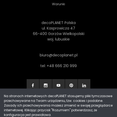
Warunki
decoPLANET Polska
ul. Kasprowicza 47
66-400 Gorzów Wielkopolski
woj. lubuskie
biuro@decoplanet.pl
tel:
+48 666 210 999
Na stronach internetowych decoPLANET stosujemy pliki tymczasowe
przechowywane na Twoim urządzeniu, tzw. cookies i podobne.
Made with
by Progres Media & decoPLANET
Zasady ich przechowywania możesz zmienić w swojej przeglądarce
internetowej. Klikając przycisk "Rozumiem" potwierdzasz, że
konfiguracja jest prawidłowa.