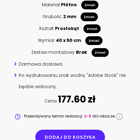
Materiał
Płótno
Zmień
Grubość
2 mm
Zmień
Kształt
Prostokąt
Zmień
Wymiar
40 x 50 cm
Zmień
Zestaw montażowy
Brak
Zmień
Darmowa dostawa.
Po wydrukowaniu znak wodny "Adobe Stock" nie
będzie widoczny.
177.60 zł
Cena
Przewidywany termin realizacji:
2-5
dni robocze
DODAJ DO KOSZYKA