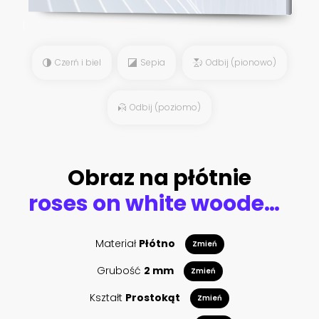
Czerń i biel
Sepia
Odbij (pionowo)
Odbij (poziomo)
Obraz na płótnie
roses on white wooden background
Materiał
Płótno
Zmień
Grubość
2 mm
Zmień
Kształt
Prostokąt
Zmień