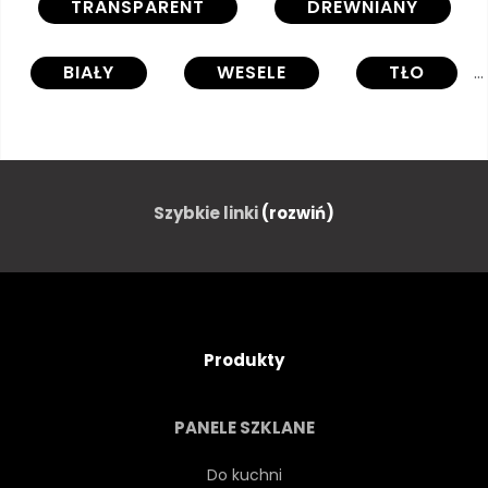
TRANSPARENT
DREWNIANY
BIAŁY
WESELE
TŁO
PIĘKNY
KWITNĄĆ
KARTA
KOMPOZYCJA
Szybkie linki
(rozwiń)
KONCEPCJA
DZIEŃ
OZDOBA
PROJEKTOWAĆ
Produkty
PŁASKI
KWIATOWY
PANELE SZKLANE
KWIAT
RAMA
Do kuchni