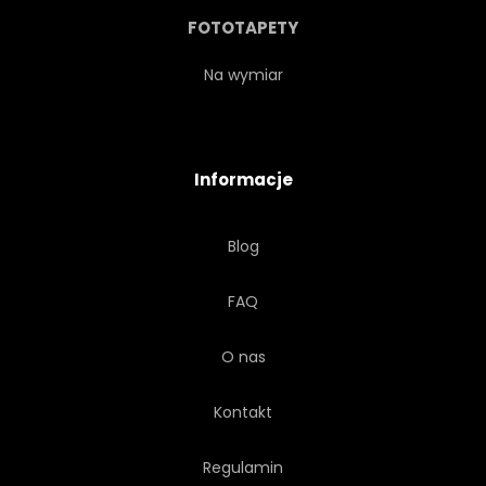
PROSTY
MIEJSCE
FOTOTAPETY
SPRĘŻYNA
LATO
Na wymiar
STÓŁ
SZCZYT
Informacje
VALENTINE
WIDOK
Blog
VINTAGE
KOBIETA
FAQ
DREWNO
O nas
Kontakt
Regulamin