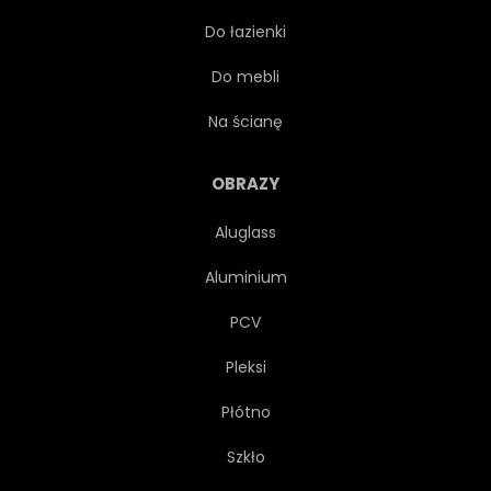
Do łazienki
POZDROWIENIE
WAKACJE
Do mebli
POŁOŻYĆ
MIŁOŚĆ
Na ścianę
MATKA
MATKA
OBRAZY
Aluglass
NATURA
STARY
Aluminium
MALOWANE
PŁATKI
PCV
Pleksi
ROŚLINA
ROMANTYCZNE
Płótno
ROMANTYCZNY
ROSE
Szkło