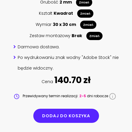
Grubość
2 mm
Zmień
Kształt
Kwadrat
Zmień
Wymiar
30 x 30 cm
Zmień
Zestaw montażowy
Brak
Zmień
Darmowa dostawa.
Po wydrukowaniu znak wodny "Adobe Stock" nie
będzie widoczny.
140.70 zł
Cena
Przewidywany termin realizacji:
2-5
dni robocze
DODAJ DO KOSZYKA