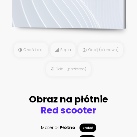
Czerń i biel
Sepia
Odbij (pionowo)
Odbij (poziomo)
Obraz na płótnie
Red scooter
Materiał
Płótno
Zmień