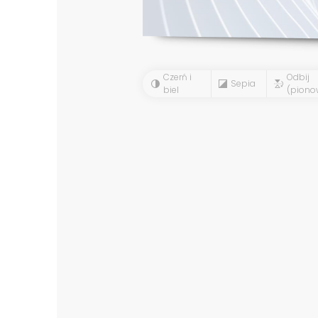
Czerń i
Odbij
Sepia
biel
(piono