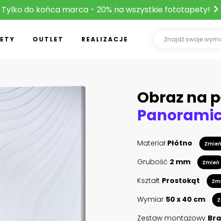
Tylko do końca marca - 20% na wszystkie fototapety!
ETY
OUTLET
REALIZACJE
Obraz na p
Materiał
Płótno
Zmie
Grubość
2 mm
Zmień
Kształt
Prostokąt
Zm
Wymiar
50 x 40 cm
Z
Zestaw montażowy
Bra