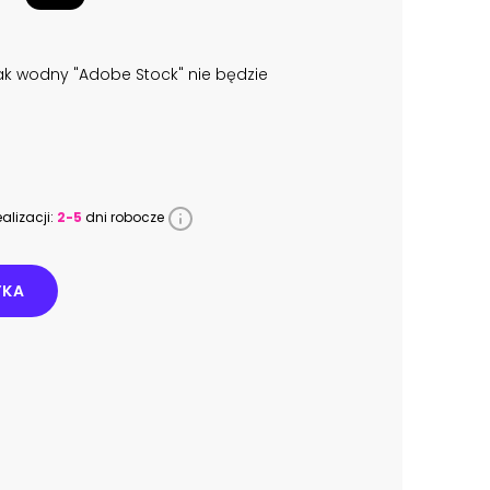
k wodny "Adobe Stock" nie będzie
alizacji:
2-5
dni robocze
YKA