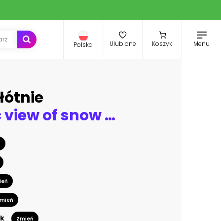
Menu
Ulubione
Koszyk
Polska
łótnie
Panoramic view of snow mountains range landscape
ń
ień
mień
k
Zmień