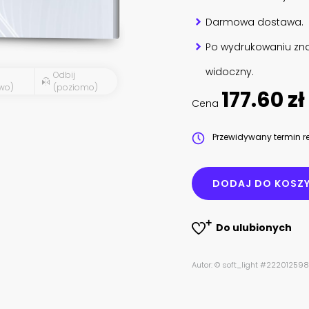
Darmowa dostawa.
Po wydrukowaniu zna
widoczny.
Odbij
wo)
(poziomo)
177.60 zł
Cena
Przewidywany termin re
DODAJ DO KOSZ
Do ulubionych
Autor: © soft_light #222012598