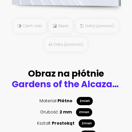
Czerń i biel
Sepia
Odbij (pionowo)
Odbij (poziomo)
Obraz na płótnie
Gardens of the Alcazar of the Crhistian Kings (Alcazar de los Reyes Cristianos), Cordoba, Andalusia, Spain
Materiał
Płótno
Zmień
Grubość
2 mm
Zmień
Kształt
Prostokąt
Zmień