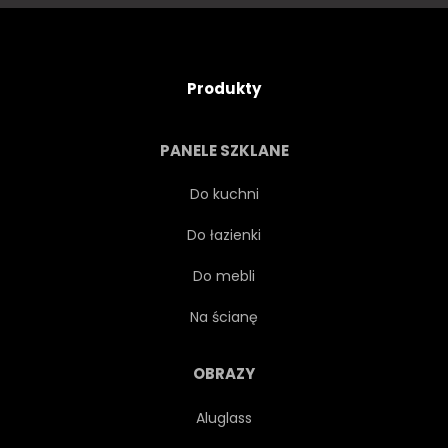
PAŁAC
STAWY
HISZPANIA
HISZPAŃSKI
Produkty
TURYSTA
EUROPA ZACHODNIA
PANELE SZKLANE
Do kuchni
Do łazienki
Do mebli
Na ścianę
OBRAZY
Aluglass