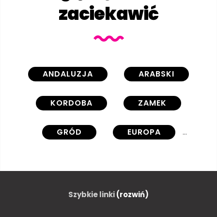
zaciekawić
ANDALUZJA
ARABSKI
KORDOBA
ZAMEK
GRÓD
EUROPA
EUROPEJSKIEJ
OGRÓD
OGRÓD
ZABYTKOWY
Szybkie linki
(rozwiń)