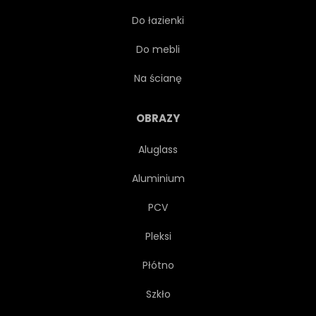
Do łazienki
POŚWIATA
ROZJARZONY
Do mebli
WAKACJE
ILUSTRACJA
Na ścianę
ABSTRAKCJA
ŚWIATŁO
OBRAZY
Aluglass
LUKSUSOWY
BIAŁY
Aluminium
LUKSUS
METAL
PCV
Pleksi
METALICZNEJ
PARTY
Płótno
ZŁOŻE
REALISTYCZNY
Szkło