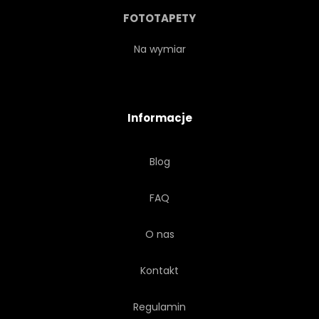
BOGATY
CEKINY
FOTOTAPETY
MIGOTAĆ
POŁYSK
Na wymiar
BŁYSZCZĄCY
BLICHTR
Informacje
PEŁGANIE
LATAJĄCY
Blog
UROCZYSTY
POZIOMY
FAQ
O nas
Kontakt
Regulamin