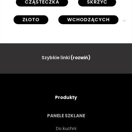
CZĄSTECZKA
SKRZYĆ
ZŁOTO
WCHODZĄCYCH
WEKTOR
STRESZCZENIE
TŁO
BOŻE NARODZENIE
Szybkie linki
(rozwiń)
ŻÓŁTY
UROCZYSTY
KRYSZTAŁ
OZDOBA
Produkty
EFEKT
SEKSOWNY
PANELE SZKLANE
MIGOT
LŚNIĄCY
Do kuchni