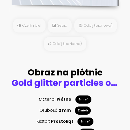
Czerń i biel
Sepia
Odbij (pionowo)
Odbij (poziomo)
Obraz na płótnie
Gold glitter particles on white background. Vector
Materiał
Płótno
Zmień
Grubość
2 mm
Zmień
Kształt
Prostokąt
Zmień