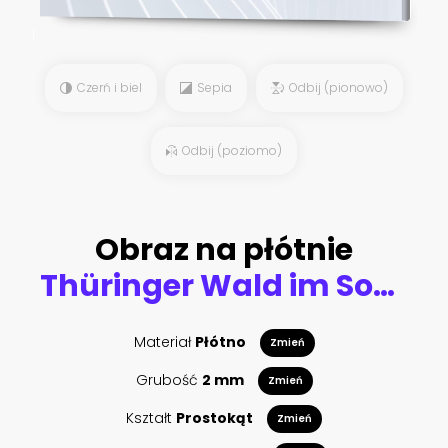
Czerń i biel
Sepia
Odbij (pionowo)
Odbij (poziomo)
Obraz na płótnie
Thüringer Wald im Sommer mit Bergwiese
Materiał
Płótno
Zmień
Grubość
2 mm
Zmień
Kształt
Prostokąt
Zmień