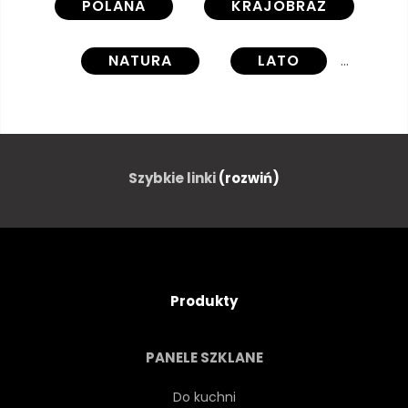
POLANA
KRAJOBRAZ
NATURA
LATO
TOURISMUS
WAKACJE
WŁÓCZĘGA
Szybkie linki
(rozwiń)
TURYSTYKA PIESZA
SPACER
NIEMIECKI
EUROPA
Produkty
PANORAMA
PANELE SZKLANE
Do kuchni