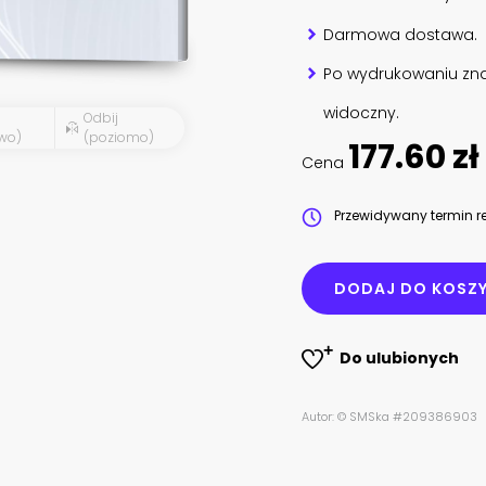
Darmowa dostawa.
Po wydrukowaniu zna
widoczny.
Odbij
wo)
(poziomo)
177.60 zł
Cena
Przewidywany termin re
DODAJ DO KOSZ
Do ulubionych
Autor: © SMSka #209386903