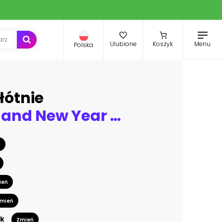
Menu
Ulubione
Koszyk
Polska
łótnie
Christmas and New Year garlands with glowing light bulbs
ń
ień
mień
k
Zmień