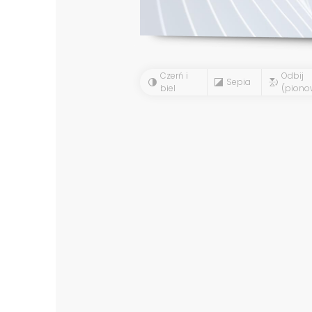
Czerń i
Odbij
Sepia
biel
(piono