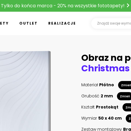
Tylko do końca marca - 20% na wszystkie fototapety!
ETY
OUTLET
REALIZACJE
Obraz na p
Materiał
Płótno
Zmie
Grubość
2 mm
Zmień
Kształt
Prostokąt
Zm
Wymiar
50 x 40 cm
Z
Zestaw montażowy
Bra