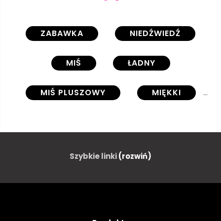
ZABAWKA
NIEDŹWIEDŹ
MIŚ
ŁADNY
MIŚ PLUSZOWY
MIĘKKI
BRĄZOWY
DZIECIŃSTWO
DZIECI
DZIECI
Szybkie linki
(rozwiń)
AKWARELA
ILUSTRACJA
PLUSZOWY
NOWORODKA