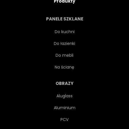
Produkty
DZIECI
GOŁOWĄS
PANELE SZKLANE
SPANIA
SEN
SZARY
Do kuchni
Do łazienki
KSIĘŻYC
NARODZINY
Do mebli
PLAKAT
BABY SHOWER
Na ścianę
NIEMOWLĘ
KARTA
OBRAZY
Aluglass
ZAPROSZENIE
Aluminium
PCV