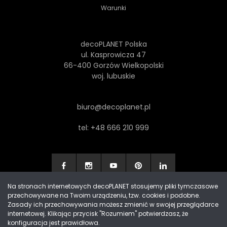
Warunki
decoPLANET Polska
ul. Kasprowicza 47
66-400 Gorzów Wielkopolski
woj. lubuskie
biuro@decoplanet.pl
tel:
+48 666 210 999
Na stronach internetowych decoPLANET stosujemy pliki tymczasowe
przechowywane na Twoim urządzeniu, tzw. cookies i podobne.
Made with
by Progres Media & decoPLANET
Zasady ich przechowywania możesz zmienić w swojej przeglądarce
internetowej. Klikając przycisk "Rozumiem" potwierdzasz, że
konfiguracja jest prawidłowa.