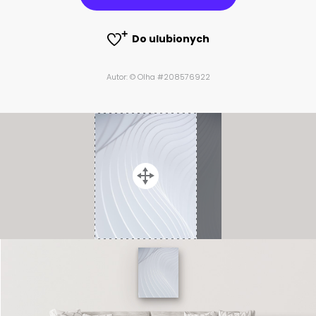
Do ulubionych
Autor: © Olha #208576922