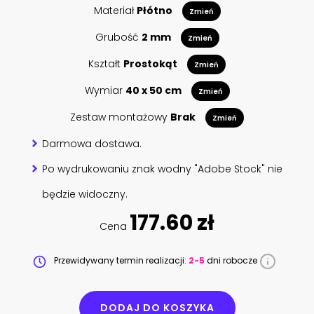
Materiał
Płótno
Zmień
Grubość
2 mm
Zmień
Kształt
Prostokąt
Zmień
Wymiar
40 x 50 cm
Zmień
Zestaw montażowy
Brak
Zmień
Darmowa dostawa.
Po wydrukowaniu znak wodny "Adobe Stock" nie
będzie widoczny.
177.60 zł
Cena
Przewidywany termin realizacji:
2-5
dni robocze
DODAJ DO KOSZYKA