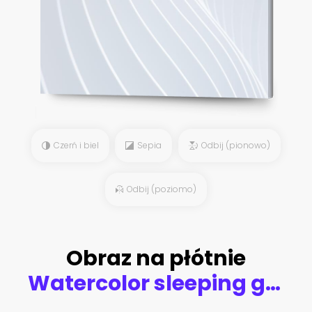
Czerń i biel
Sepia
Odbij (pionowo)
Odbij (poziomo)
Obraz na płótnie
Watercolor sleeping gray bear on the moon. Illustration of a sleeping bear cub. Can be used for baby shower card, birthday card or for newborn poster.