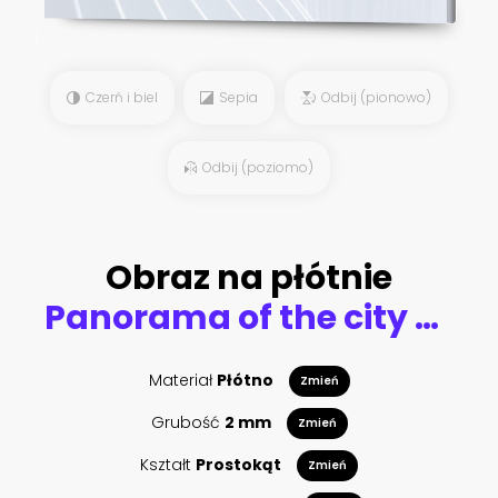
Czerń i biel
Sepia
Odbij (pionowo)
Odbij (poziomo)
Obraz na płótnie
Panorama of the city of Buenos Aires. Aerial panorama of the square near Congreso at sunny day. Argentina
Materiał
Płótno
Zmień
Grubość
2 mm
Zmień
Kształt
Prostokąt
Zmień