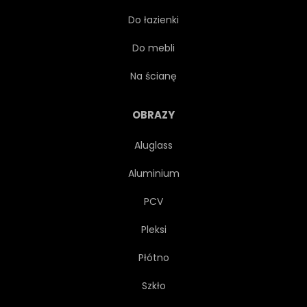
Do łazienki
NIEBO
POŁUDNIE
Do mebli
ULICA
WESOŁY
Na ścianę
WIEŻA
DRZEWA
OBRAZY
Aluglass
MIEJSKI
WIDOK
Aluminium
SZEROKI
PCV
Pleksi
Płótno
Szkło