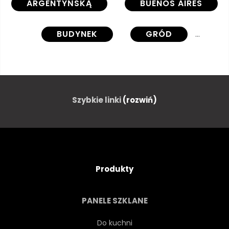
ARGENTYŃSKĄ
BUENOS AIRES
BUDYNEK
GRÓD
KRAJOBRAZ MIASTA
DZIEŃ
RZĄD
ZABYTKOWY
Szybkie linki
(rozwiń)
PUNKT ORIENTACYJNY
POMNIK
NIKT
Produkty
NA ZEWNĄTRZ
PAŁAC
PANELE SZKLANE
PANORAMA
PARK
Do kuchni