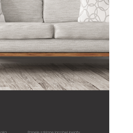
łąka
Panele szklane lacobel kwiaty