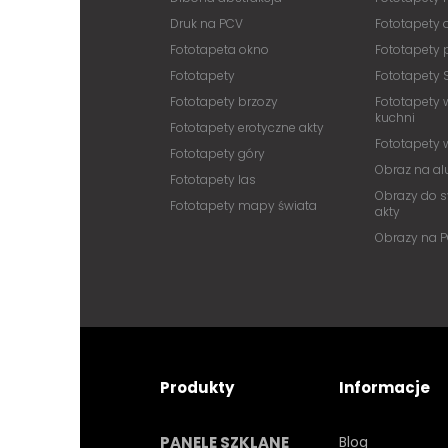
Druk na PCV
Fototapety
Fototapeta okno
Fototapety 
Fototapety
Fototapety 
Fototapety brzozy
Fototapety 
kuchni
Fototapety erotyczne akty
Fototapety
Fototapety góry
Obraz na a
Fototapety las
Obrazy do s
Fototapety mapy świata
akty
Obrazy na 
Produkty
Informacje
PANELE SZKLANE
Blog