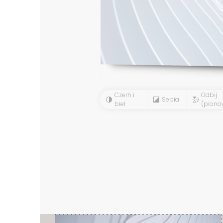
Czerń i
Odbij
Sepia
biel
(piono