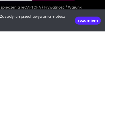
bezpieczenia reCAPTCHA /
Prywatność
/
Warunki
e. Zasady ich przechowywania możesz
rozumiem
decoPLANET Polska
ul. Kasprowicza 47
66-400 Gorzów Wielkopolski
woj. lubuskie
Do góry
biuro@decoplanet.pl
tel:
+48 666 210 999
e with
by Progres Media & decoPLANET