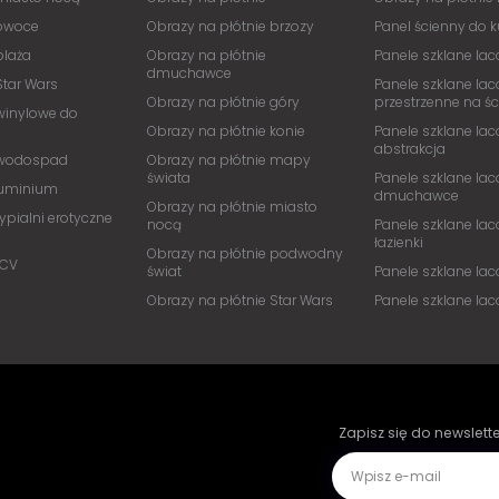
 owoce
Obrazy na płótnie brzozy
Panel ścienny do 
plaża
Obrazy na płótnie
Panele szklane lac
dmuchawce
Star Wars
Panele szklane lac
Obrazy na płótnie góry
przestrzenne na ś
winylowe do
Obrazy na płótnie konie
Panele szklane lac
abstrakcja
 wodospad
Obrazy na płótnie mapy
świata
Panele szklane lac
luminium
dmuchawce
Obrazy na płótnie miasto
ypialni erotyczne
nocą
Panele szklane lac
łazienki
Obrazy na płótnie podwodny
PCV
świat
Panele szklane la
Obrazy na płótnie Star Wars
Panele szklane la
Zapisz się do newslett