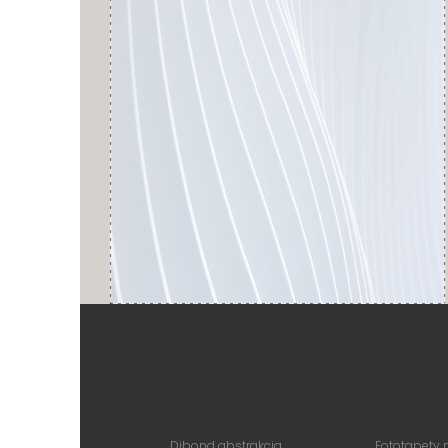
Dibond abstrakcja
Fototapety 