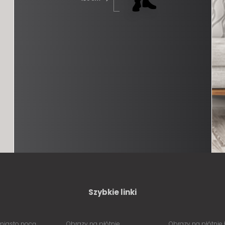
Szybkie linki
miasto nocą
Obrazy na płótnie
Obrazy na płótnie 