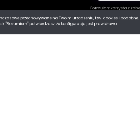
Formularz korzysta z za
tymczasowe przechowywane na Twoim urządzeniu, tzw. cookies i podobn
cisk "Rozumiem" potwierdzasz, że konfiguracja jest prawidłowa.
ności
 Cookies
Mad