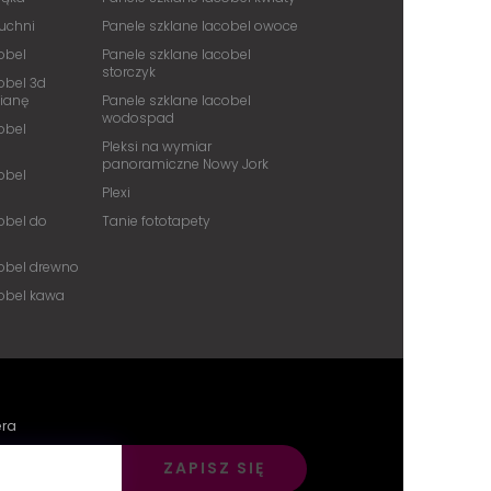
kuchni
Panele szklane lacobel owoce
obel
Panele szklane lacobel
storczyk
obel 3d
cianę
Panele szklane lacobel
wodospad
obel
Pleksi na wymiar
panoramiczne Nowy Jork
obel
Plexi
obel do
Tanie fototapety
cobel drewno
cobel kawa
era
ZAPISZ SIĘ