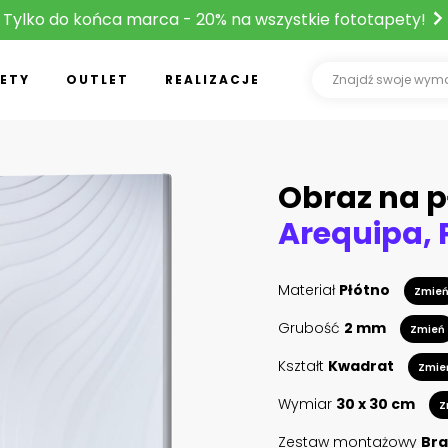
Tylko do końca marca - 20% na wszystkie fototapety!
ETY
OUTLET
REALIZACJE
Obraz na p
Arequipa, 
Materiał
Płótno
Zmie
Grubość
2 mm
Zmień
Kształt
Kwadrat
Zmie
Wymiar
30 x 30 cm
Z
Zestaw montażowy
Bra