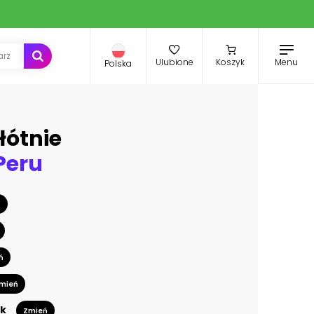
Menu
Ulubione
Koszyk
Polska
łótnie
Peru
ń
ń
mień
k
Zmień