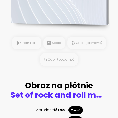
Czerń i biel
Sepia
Odbij (pionowo)
Odbij (poziomo)
Obraz na płótnie
Set of rock and roll music emblems
Materiał
Płótno
Zmień