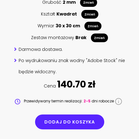
Grubość
2 mm
Zmień
Kształt
Kwadrat
Zmień
Wymiar
30 x 30 cm
Zmień
Zestaw montażowy
Brak
Zmień
Darmowa dostawa.
Po wydrukowaniu znak wodny "Adobe Stock" nie
będzie widoczny.
140.70 zł
Cena
Przewidywany termin realizacji:
2-5
dni robocze
DODAJ DO KOSZYKA